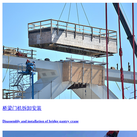
桥梁门机拆卸安装
Disassembly and installation of bridge gantry crane