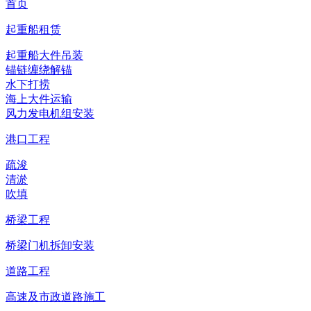
首页
起重船租赁
起重船大件吊装
锚链缠绕解锚
水下打捞
海上大件运输
风力发电机组安装
港口工程
疏浚
清淤
吹填
桥梁工程
桥梁门机拆卸安装
道路工程
高速及市政道路施工