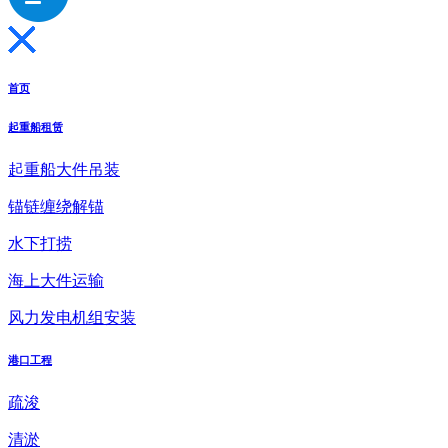
首页
起重船租赁
起重船大件吊装
锚链缠绕解锚
水下打捞
海上大件运输
风力发电机组安装
港口工程
疏浚
清淤