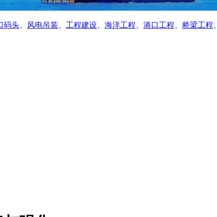
口码头
、
风电吊装
、
工程建设
、
海洋工程
、
港口工程
、
桥梁工程