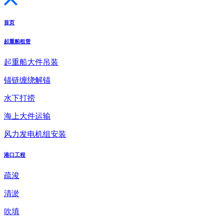
首页
起重船租赁
起重船大件吊装
锚链缠绕解锚
水下打捞
海上大件运输
风力发电机组安装
港口工程
疏浚
清淤
吹填