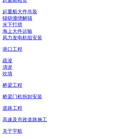
起重船租赁
起重船大件吊装
锚链缠绕解锚
水下打捞
海上大件运输
风力发电机组安装
港口工程
疏浚
清淤
吹填
桥梁工程
桥梁门机拆卸安装
道路工程
高速及市政道路施工
关于宇航