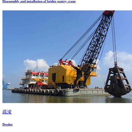
Disassembly and installation of bridge gantry crane
疏浚
Dredge