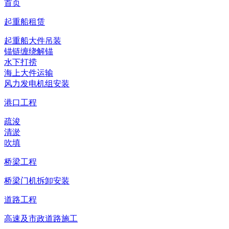
首页
起重船租赁
起重船大件吊装
锚链缠绕解锚
水下打捞
海上大件运输
风力发电机组安装
港口工程
疏浚
清淤
吹填
桥梁工程
桥梁门机拆卸安装
道路工程
高速及市政道路施工