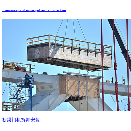
Expressway and municipal road construction
桥梁门机拆卸安装