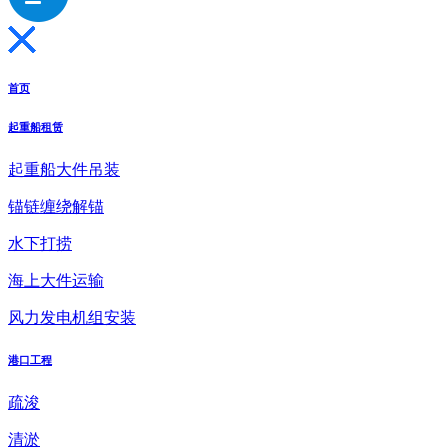
首页
起重船租赁
起重船大件吊装
锚链缠绕解锚
水下打捞
海上大件运输
风力发电机组安装
港口工程
疏浚
清淤