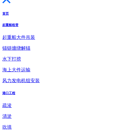
首页
起重船租赁
起重船大件吊装
锚链缠绕解锚
水下打捞
海上大件运输
风力发电机组安装
港口工程
疏浚
清淤
吹填