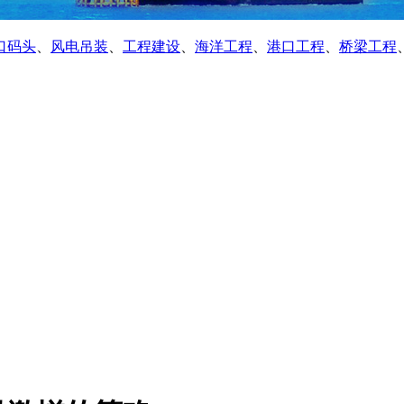
口码头
、
风电吊装
、
工程建设
、
海洋工程
、
港口工程
、
桥梁工程