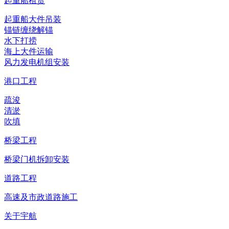
起重船租赁
起重船大件吊装
锚链缠绕解锚
水下打捞
海上大件运输
风力发电机组安装
港口工程
疏浚
清淤
吹填
桥梁工程
桥梁门机拆卸安装
道路工程
高速及市政道路施工
关于宇航