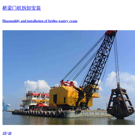
桥梁门机拆卸安装
Disassembly and installation of bridge gantry crane
疏浚