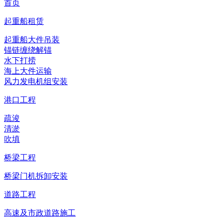
首页
起重船租赁
起重船大件吊装
锚链缠绕解锚
水下打捞
海上大件运输
风力发电机组安装
港口工程
疏浚
清淤
吹填
桥梁工程
桥梁门机拆卸安装
道路工程
高速及市政道路施工