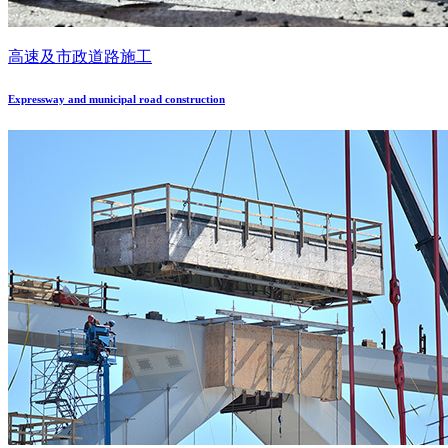
高速及市政道路施工
Expressway and municipal road construction