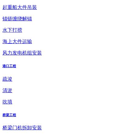
起重船大件吊装
锚链缠绕解锚
水下打捞
海上大件运输
风力发电机组安装
港口工程
疏浚
清淤
吹填
桥梁工程
桥梁门机拆卸安装