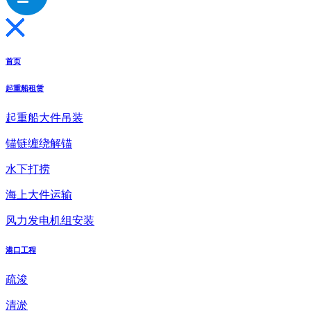
首页
起重船租赁
起重船大件吊装
锚链缠绕解锚
水下打捞
海上大件运输
风力发电机组安装
港口工程
疏浚
清淤