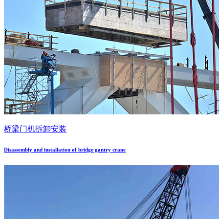
桥梁门机拆卸安装
Disassembly and installation of bridge gantry crane