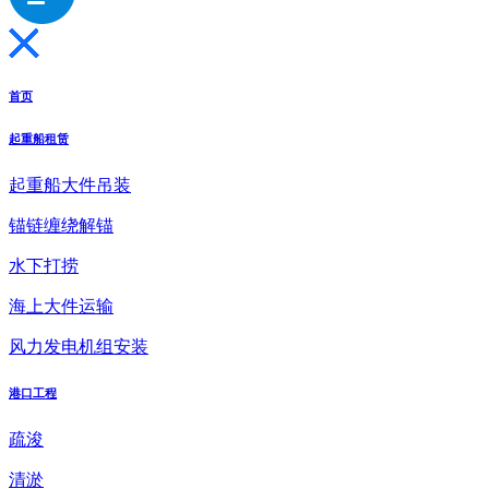
首页
起重船租赁
起重船大件吊装
锚链缠绕解锚
水下打捞
海上大件运输
风力发电机组安装
港口工程
疏浚
清淤