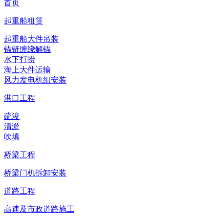
首页
起重船租赁
起重船大件吊装
锚链缠绕解锚
水下打捞
海上大件运输
风力发电机组安装
港口工程
疏浚
清淤
吹填
桥梁工程
桥梁门机拆卸安装
道路工程
高速及市政道路施工