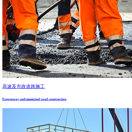
高速及市政道路施工
Expressway and municipal road construction