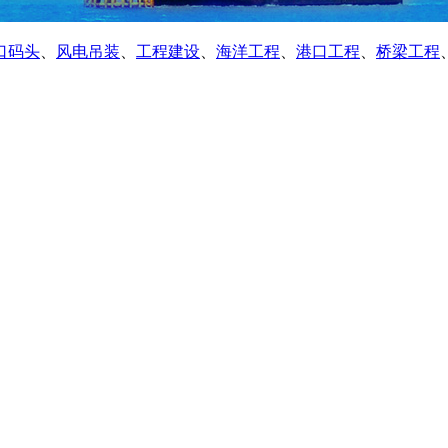
口码头
、
风电吊装
、
工程建设
、
海洋工程
、
港口工程
、
桥梁工程