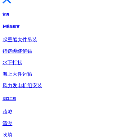
首页
起重船租赁
起重船大件吊装
锚链缠绕解锚
水下打捞
海上大件运输
风力发电机组安装
港口工程
疏浚
清淤
吹填