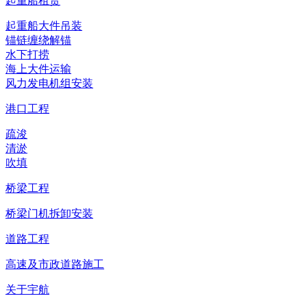
起重船租赁
起重船大件吊装
锚链缠绕解锚
水下打捞
海上大件运输
风力发电机组安装
港口工程
疏浚
清淤
吹填
桥梁工程
桥梁门机拆卸安装
道路工程
高速及市政道路施工
关于宇航