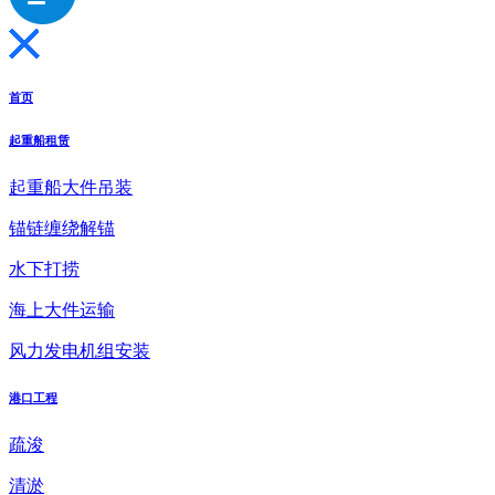
首页
起重船租赁
起重船大件吊装
锚链缠绕解锚
水下打捞
海上大件运输
风力发电机组安装
港口工程
疏浚
清淤