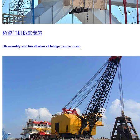
桥梁门机拆卸安装
Disassembly and installation of bridge gantry crane