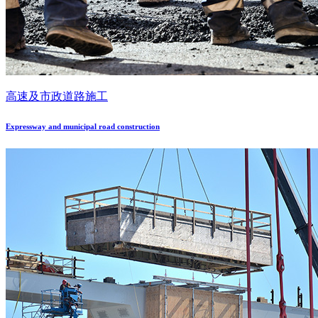
高速及市政道路施工
Expressway and municipal road construction