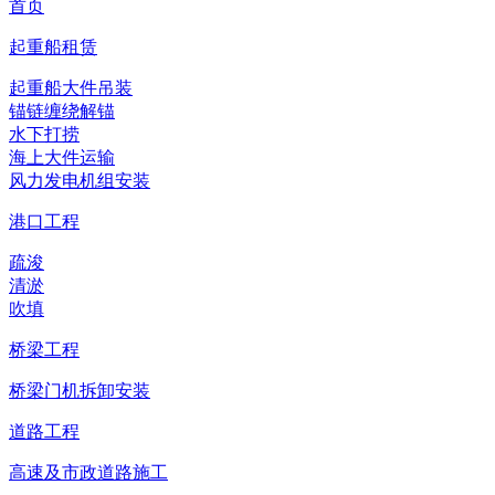
首页
起重船租赁
起重船大件吊装
锚链缠绕解锚
水下打捞
海上大件运输
风力发电机组安装
港口工程
疏浚
清淤
吹填
桥梁工程
桥梁门机拆卸安装
道路工程
高速及市政道路施工