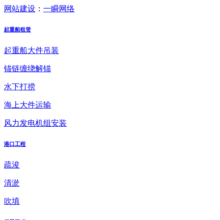
网站建设
：
一瞬网络
起重船租赁
起重船大件吊装
锚链缠绕解锚
水下打捞
海上大件运输
风力发电机组安装
港口工程
疏浚
清淤
吹填