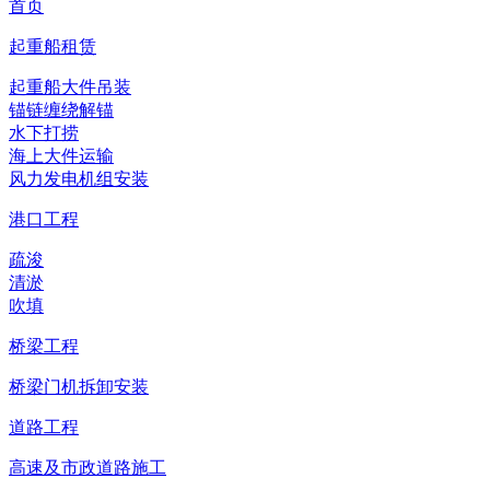
首页
起重船租赁
起重船大件吊装
锚链缠绕解锚
水下打捞
海上大件运输
风力发电机组安装
港口工程
疏浚
清淤
吹填
桥梁工程
桥梁门机拆卸安装
道路工程
高速及市政道路施工