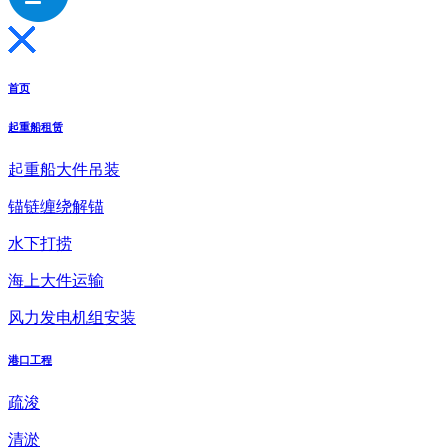
首页
起重船租赁
起重船大件吊装
锚链缠绕解锚
水下打捞
海上大件运输
风力发电机组安装
港口工程
疏浚
清淤