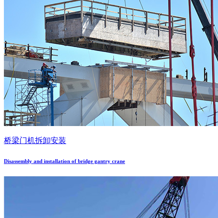
桥梁门机拆卸安装
Disassembly and installation of bridge gantry crane