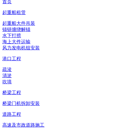
首页
起重船租赁
起重船大件吊装
锚链缠绕解锚
水下打捞
海上大件运输
风力发电机组安装
港口工程
疏浚
清淤
吹填
桥梁工程
桥梁门机拆卸安装
道路工程
高速及市政道路施工