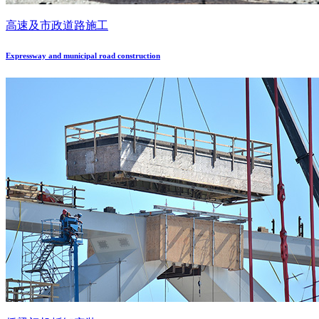
高速及市政道路施工
Expressway and municipal road construction