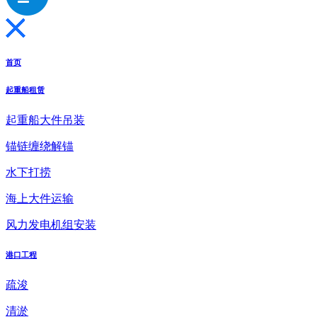
首页
起重船租赁
起重船大件吊装
锚链缠绕解锚
水下打捞
海上大件运输
风力发电机组安装
港口工程
疏浚
清淤