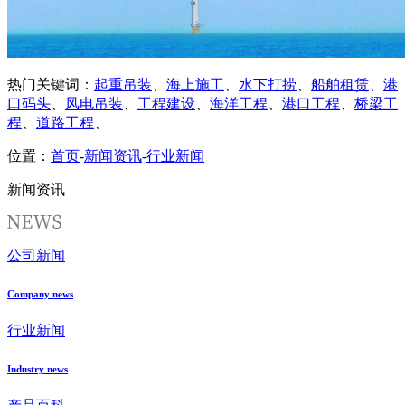
热门关键词：
起重吊装
、
海上施工
、
水下打捞
、
船舶租赁
、
港
口码头
、
风电吊装
、
工程建设
、
海洋工程
、
港口工程
、
桥梁工
程
、
道路工程
、
位置：
首页
-
新闻资讯
-
行业新闻
新闻资讯
公司新闻
Company news
行业新闻
Industry news