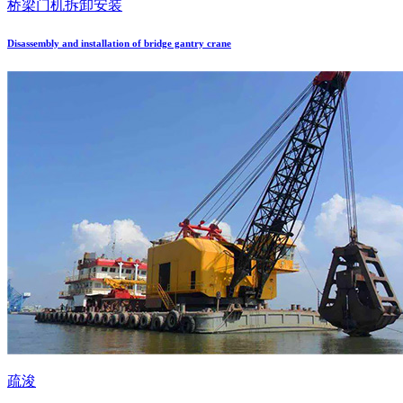
桥梁门机拆卸安装
Disassembly and installation of bridge gantry crane
疏浚