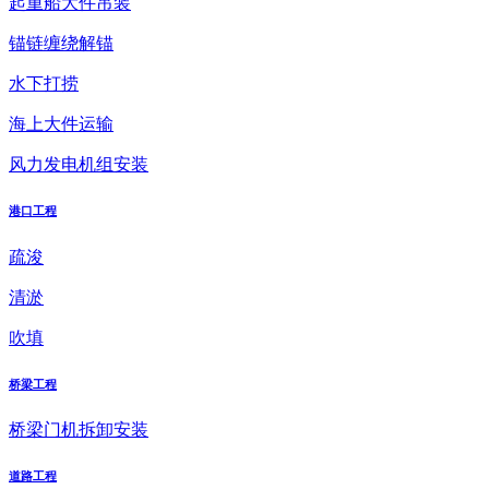
起重船大件吊装
锚链缠绕解锚
水下打捞
海上大件运输
风力发电机组安装
港口工程
疏浚
清淤
吹填
桥梁工程
桥梁门机拆卸安装
道路工程