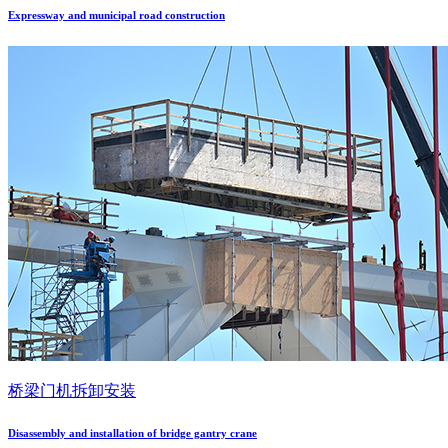
Expressway and municipal road construction
桥梁门机拆卸安装
Disassembly and installation of bridge gantry crane