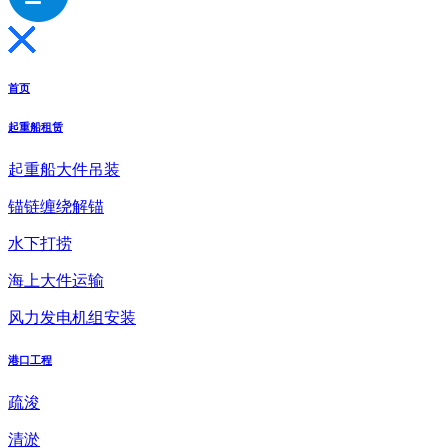
首页
起重船租赁
起重船大件吊装
锚链缠绕解锚
水下打捞
海上大件运输
风力发电机组安装
港口工程
疏浚
清淤