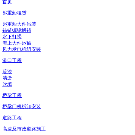
首页
起重船租赁
起重船大件吊装
锚链缠绕解锚
水下打捞
海上大件运输
风力发电机组安装
港口工程
疏浚
清淤
吹填
桥梁工程
桥梁门机拆卸安装
道路工程
高速及市政道路施工