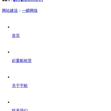
备案号：
鲁ICP备2021033138号-1
网站建设
：
一瞬网络
首页
起重船租赁
关于宇航
联系我们