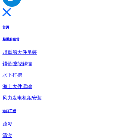
首页
起重船租赁
起重船大件吊装
锚链缠绕解锚
水下打捞
海上大件运输
风力发电机组安装
港口工程
疏浚
清淤