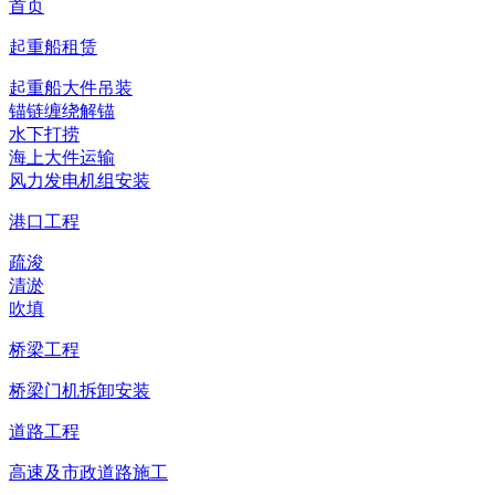
首页
起重船租赁
起重船大件吊装
锚链缠绕解锚
水下打捞
海上大件运输
风力发电机组安装
港口工程
疏浚
清淤
吹填
桥梁工程
桥梁门机拆卸安装
道路工程
高速及市政道路施工