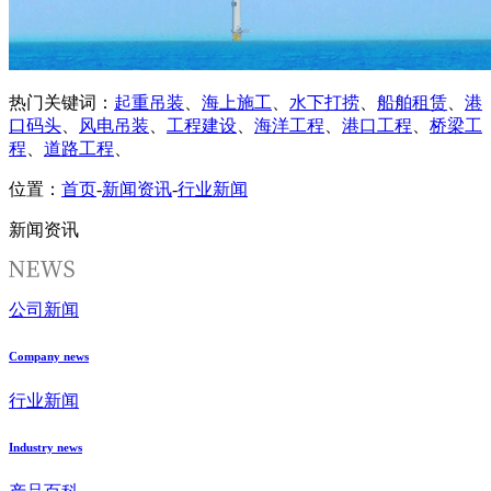
热门关键词：
起重吊装
、
海上施工
、
水下打捞
、
船舶租赁
、
港
口码头
、
风电吊装
、
工程建设
、
海洋工程
、
港口工程
、
桥梁工
程
、
道路工程
、
位置：
首页
-
新闻资讯
-
行业新闻
新闻资讯
公司新闻
Company news
行业新闻
Industry news