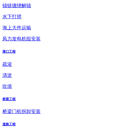
锚链缠绕解锚
水下打捞
海上大件运输
风力发电机组安装
港口工程
疏浚
清淤
吹填
桥梁工程
桥梁门机拆卸安装
道路工程