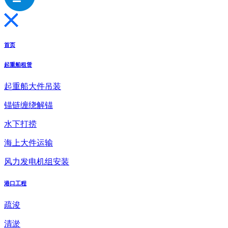
首页
起重船租赁
起重船大件吊装
锚链缠绕解锚
水下打捞
海上大件运输
风力发电机组安装
港口工程
疏浚
清淤