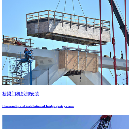
桥梁门机拆卸安装
Disassembly and installation of bridge gantry crane