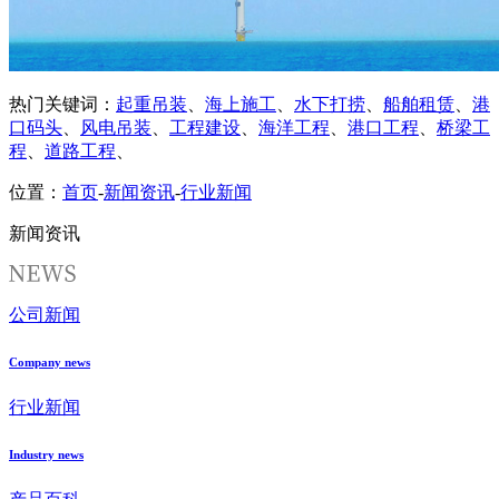
热门关键词：
起重吊装
、
海上施工
、
水下打捞
、
船舶租赁
、
港
口码头
、
风电吊装
、
工程建设
、
海洋工程
、
港口工程
、
桥梁工
程
、
道路工程
、
位置：
首页
-
新闻资讯
-
行业新闻
新闻资讯
公司新闻
Company news
行业新闻
Industry news