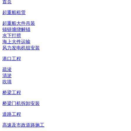
首页
起重船租赁
起重船大件吊装
锚链缠绕解锚
水下打捞
海上大件运输
风力发电机组安装
港口工程
疏浚
清淤
吹填
桥梁工程
桥梁门机拆卸安装
道路工程
高速及市政道路施工