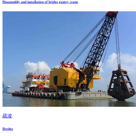
Disassembly and installation of bridge gantry crane
疏浚
Dredge