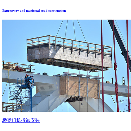
Expressway and municipal road construction
桥梁门机拆卸安装