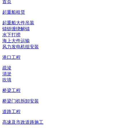
首页
起重船租赁
起重船大件吊装
锚链缠绕解锚
水下打捞
海上大件运输
风力发电机组安装
港口工程
疏浚
清淤
吹填
桥梁工程
桥梁门机拆卸安装
道路工程
高速及市政道路施工