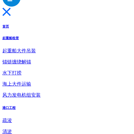
首页
起重船租赁
起重船大件吊装
锚链缠绕解锚
水下打捞
海上大件运输
风力发电机组安装
港口工程
疏浚
清淤