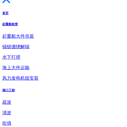
首页
起重船租赁
起重船大件吊装
锚链缠绕解锚
水下打捞
海上大件运输
风力发电机组安装
港口工程
疏浚
清淤
吹填