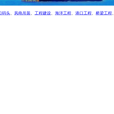
口码头
、
风电吊装
、
工程建设
、
海洋工程
、
港口工程
、
桥梁工程