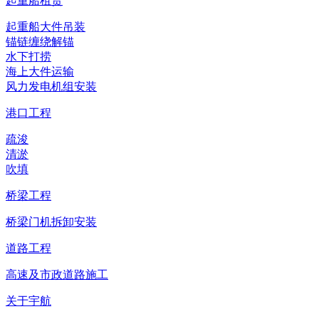
起重船租赁
起重船大件吊装
锚链缠绕解锚
水下打捞
海上大件运输
风力发电机组安装
港口工程
疏浚
清淤
吹填
桥梁工程
桥梁门机拆卸安装
道路工程
高速及市政道路施工
关于宇航