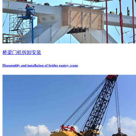
桥梁门机拆卸安装
Disassembly and installation of bridge gantry crane