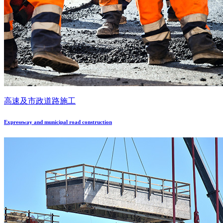
高速及市政道路施工
Expressway and municipal road construction