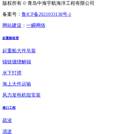
版权所有 © 青岛中海宇航海洋工程有限公司
备案号：
鲁ICP备2021033138号-1
网站建设
：
一瞬网络
起重船租赁
起重船大件吊装
锚链缠绕解锚
水下打捞
海上大件运输
风力发电机组安装
港口工程
疏浚
清淤