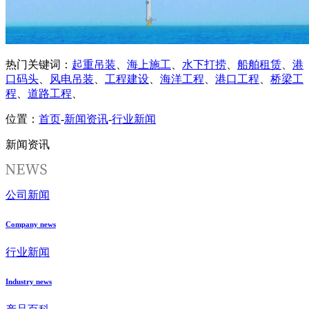
热门关键词：
起重吊装
、
海上施工
、
水下打捞
、
船舶租赁
、
港
口码头
、
风电吊装
、
工程建设
、
海洋工程
、
港口工程
、
桥梁工
程
、
道路工程
、
位置：
首页
-
新闻资讯
-
行业新闻
新闻资讯
公司新闻
Company news
行业新闻
Industry news