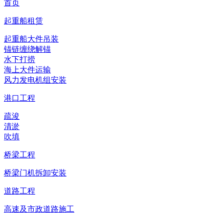
首页
起重船租赁
起重船大件吊装
锚链缠绕解锚
水下打捞
海上大件运输
风力发电机组安装
港口工程
疏浚
清淤
吹填
桥梁工程
桥梁门机拆卸安装
道路工程
高速及市政道路施工