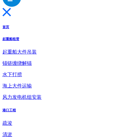
首页
起重船租赁
起重船大件吊装
锚链缠绕解锚
水下打捞
海上大件运输
风力发电机组安装
港口工程
疏浚
清淤