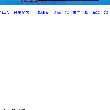
口码头
、
风电吊装
、
工程建设
、
海洋工程
、
港口工程
、
桥梁工程