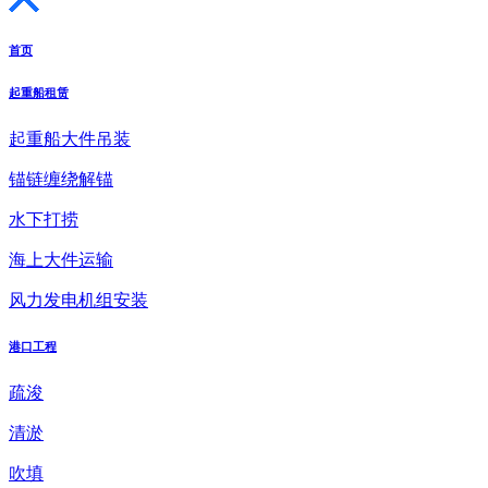
首页
起重船租赁
起重船大件吊装
锚链缠绕解锚
水下打捞
海上大件运输
风力发电机组安装
港口工程
疏浚
清淤
吹填