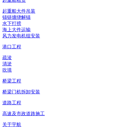
起重船租赁
起重船大件吊装
锚链缠绕解锚
水下打捞
海上大件运输
风力发电机组安装
港口工程
疏浚
清淤
吹填
桥梁工程
桥梁门机拆卸安装
道路工程
高速及市政道路施工
关于宇航