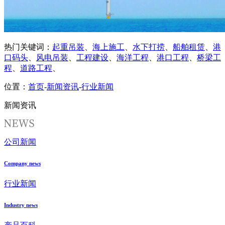
热门关键词：
起重吊装
、
海上施工
、
水下打捞
、
船舶租赁
、
港
口码头
、
风电吊装
、
工程建设
、
海洋工程
、
港口工程
、
桥梁工
程
、
道路工程
、
位置：
首页
-
新闻资讯
-
行业新闻
新闻资讯
公司新闻
Company news
行业新闻
Industry news