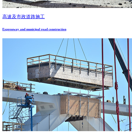
高速及市政道路施工
Expressway and municipal road construction