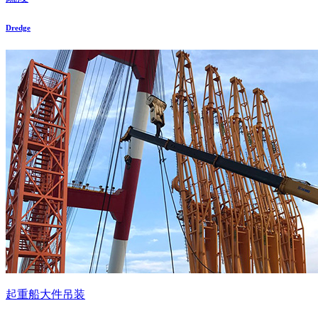
Dredge
起重船大件吊装