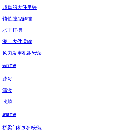
起重船大件吊装
锚链缠绕解锚
水下打捞
海上大件运输
风力发电机组安装
港口工程
疏浚
清淤
吹填
桥梁工程
桥梁门机拆卸安装