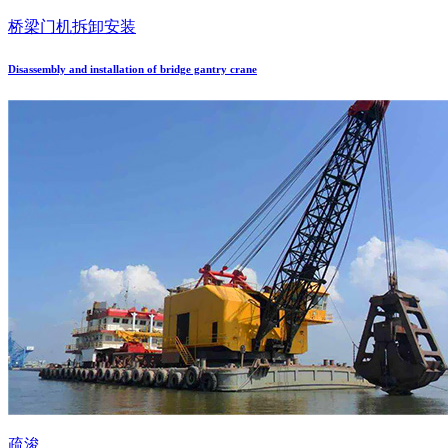
桥梁门机拆卸安装
Disassembly and installation of bridge gantry crane
疏浚