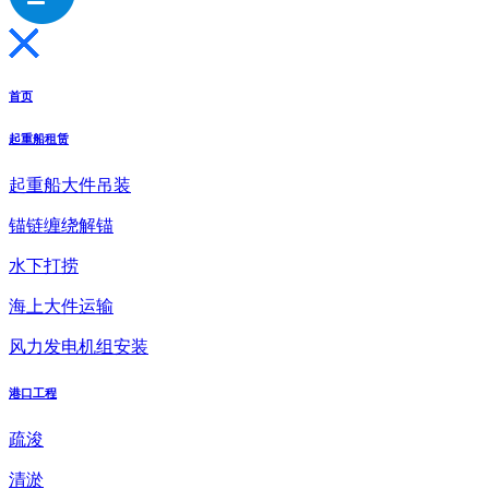
首页
起重船租赁
起重船大件吊装
锚链缠绕解锚
水下打捞
海上大件运输
风力发电机组安装
港口工程
疏浚
清淤