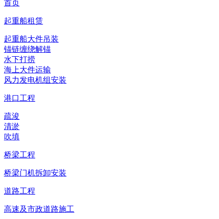
首页
起重船租赁
起重船大件吊装
锚链缠绕解锚
水下打捞
海上大件运输
风力发电机组安装
港口工程
疏浚
清淤
吹填
桥梁工程
桥梁门机拆卸安装
道路工程
高速及市政道路施工