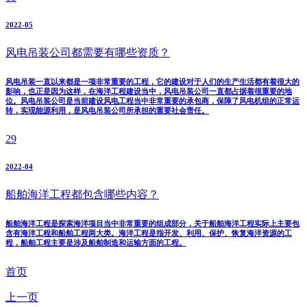
2022-05
风电吊装公司都需要有哪些资质？
风电吊装一直以来都是一项非常重要的工程，它的建设对于人们的生产生活都有着很大的
影响，也正是因为这样，在海洋工程建设当中，风电吊装公司一直都占据着很重要的地
位。风电吊装公司是当前建设风电工程当中非常重要的承包商，保障了风电机组的正常运
转，实现能源利用，是风电吊装公司所承担的重要社会责任。
29
2022-04
船舶海洋工程都包含哪些内容？
船舶海洋工程是探索海洋项目当中非常重要的组成部分，关于船舶海洋工程实际上主要包
含有海洋工程和船舶工程两大类。海洋工程是指开发、利用、保护、恢复海洋资源的工
程，船舶工程主要是涉及船舶制造和运输方面的工程。
首页
上一页