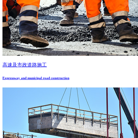
高速及市政道路施工
Expressway and municipal road construction