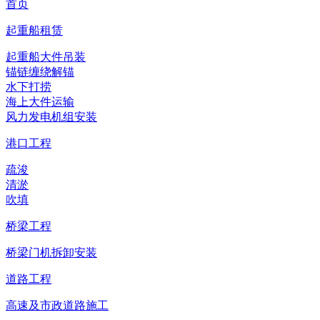
首页
起重船租赁
起重船大件吊装
锚链缠绕解锚
水下打捞
海上大件运输
风力发电机组安装
港口工程
疏浚
清淤
吹填
桥梁工程
桥梁门机拆卸安装
道路工程
高速及市政道路施工