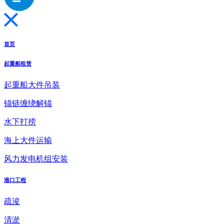
首页
起重船租赁
起重船大件吊装
锚链缠绕解锚
水下打捞
海上大件运输
风力发电机组安装
港口工程
疏浚
清淤