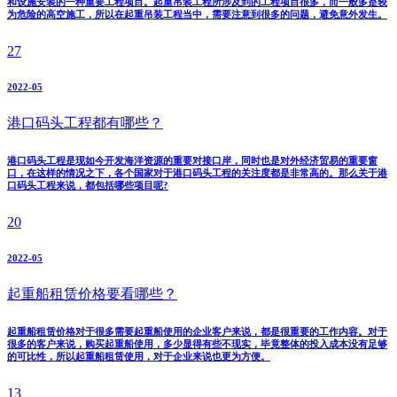
和设施安装的一种重要工程项目。起重吊装工程所涉及到的工程项目很多，而一般多是较
为危险的高空施工，所以在起重吊装工程当中，需要注意到很多的问题，避免意外发生。
27
2022-05
港口码头工程都有哪些？
港口码头工程是现如今开发海洋资源的重要对接口岸，同时也是对外经济贸易的重要窗
口，在这样的情况之下，各个国家对于港口码头工程的关注度都是非常高的。那么关于港
口码头工程来说，都包括哪些项目呢?
20
2022-05
起重船租赁价格要看哪些？
起重船租赁价格对于很多需要起重船使用的企业客户来说，都是很重要的工作内容。对于
很多的客户来说，购买起重船使用，多少显得有些不现实，毕竟整体的投入成本没有足够
的可比性，所以起重船租赁使用，对于企业来说也更为方便。
13