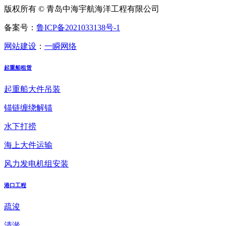
版权所有 © 青岛中海宇航海洋工程有限公司
备案号：
鲁ICP备2021033138号-1
网站建设
：
一瞬网络
起重船租赁
起重船大件吊装
锚链缠绕解锚
水下打捞
海上大件运输
风力发电机组安装
港口工程
疏浚
清淤