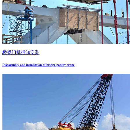
桥梁门机拆卸安装
Disassembly and installation of bridge gantry crane