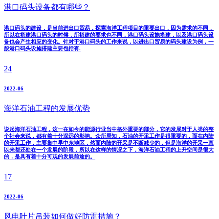
港口码头设备都有哪些？
港口码头的建设，是当前进出口贸易，探索海洋工程项目的重要出口，因为需求的不同，
所以在搭建港口码头的时候，所搭建的要求也不同，港口码头设施搭建，以及港口码头设
备也会产生相应的变化。针对于港口码头的工作来说，以进出口贸易的码头建设为例，一
般港口码头设施搭建主要包括有.
24
2022-06
海洋石油工程的发展优势
说起海洋石油工程，这一在如今的能源行业当中格外重要的部分，它的发展对于人类的整
个社会来说，都有着十分深远的影响。众所周知，石油的开采工作是很重要的，而在内陆
的开采工作，主要集中早中东地区，然而内陆的开采是不断减少的，但是海洋的开采一直
以来都还处在一个发展的阶段，所以在这样的情况之下，海洋石油工程的上升空间是很大
的，是具有着十分可观的发展前途的。
17
2022-06
风电叶片吊装如何做好防雷措施？