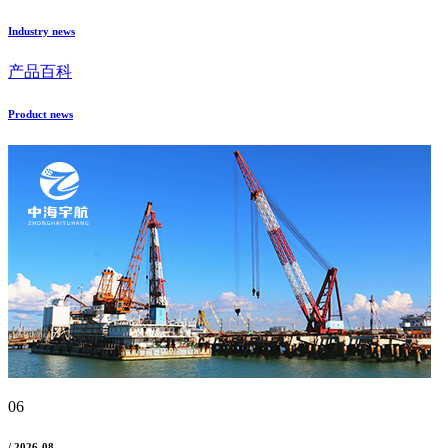
Industry news
产品百科
Product news
06
/ 2026-08