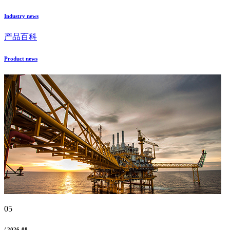
Industry news
产品百科
Product news
05
/ 2026-08