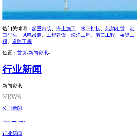
热门关键词：
起重吊装
、
海上施工
、
水下打捞
、
船舶租赁
、
港
口码头
、
风电吊装
、
工程建设
、
海洋工程
、
港口工程
、
桥梁工
程
、
道路工程
、
位置：
首页
-
新闻资讯
-
行业新闻
新闻资讯
公司新闻
Company news
行业新闻