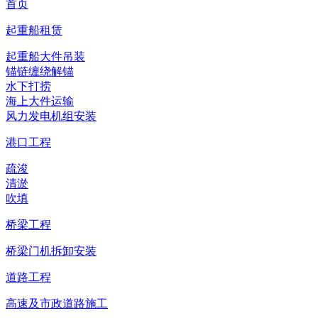
首页
起重船租赁
起重船大件吊装
锚链缠绕解锚
水下打捞
海上大件运输
风力发电机组安装
港口工程
疏浚
清淤
吹填
桥梁工程
桥梁门机拆卸安装
道路工程
高速及市政道路施工