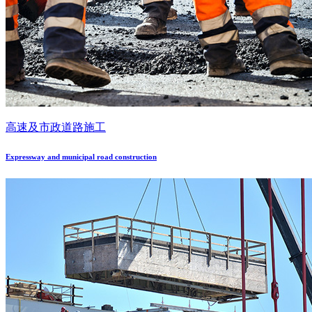
高速及市政道路施工
Expressway and municipal road construction