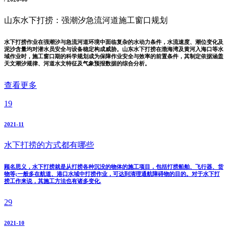
山东水下打捞：强潮汐急流河道施工窗口规划
水下打捞作业在强潮汐与急流河道环境中面临复杂的水动力条件，水流速度、潮位变化及
泥沙含量均对潜水员安全与设备稳定构成威胁。山东水下打捞在渤海湾及黄河入海口等水
域作业时，施工窗口期的科学规划成为保障作业安全与效率的前置条件，其制定依据涵盖
天文潮汐规律、河道水文特征及气象预报数据的综合分析。
查看更多
19
2021-11
水下打捞的方式都有哪些
顾名思义，水下打捞就是从打捞各种沉没的物体的施工项目，包括打捞船舶、飞行器、货
物等;一般多在航道、港口水域中打捞作业，可达到清理通航障碍物的目的。对于水下打
捞工作来说，其施工方法也有诸多变化.
29
2021-10