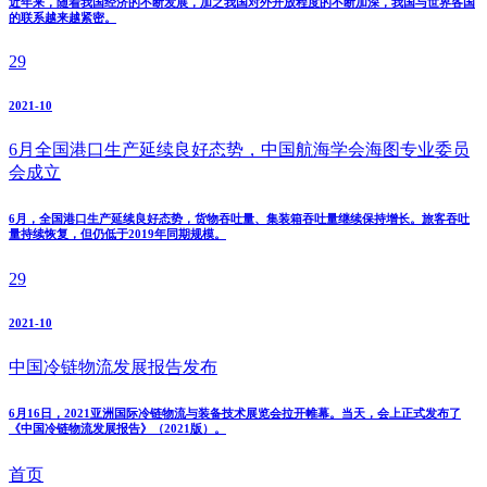
近年来，随着我国经济的不断发展，加之我国对外开放程度的不断加深，我国与世界各国
的联系越来越紧密。
29
2021-10
6月全国港口生产延续良好态势，中国航海学会海图专业委员
会成立
6月，全国港口生产延续良好态势，货物吞吐量、集装箱吞吐量继续保持增长。旅客吞吐
量持续恢复，但仍低于2019年同期规模。
29
2021-10
中国冷链物流发展报告发布
6月16日，2021亚洲国际冷链物流与装备技术展览会拉开帷幕。当天，会上正式发布了
《中国冷链物流发展报告》（2021版）。
首页