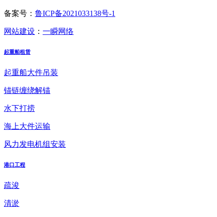
备案号：
鲁ICP备2021033138号-1
网站建设
：
一瞬网络
起重船租赁
起重船大件吊装
锚链缠绕解锚
水下打捞
海上大件运输
风力发电机组安装
港口工程
疏浚
清淤