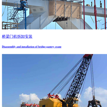
桥梁门机拆卸安装
Disassembly and installation of bridge gantry crane