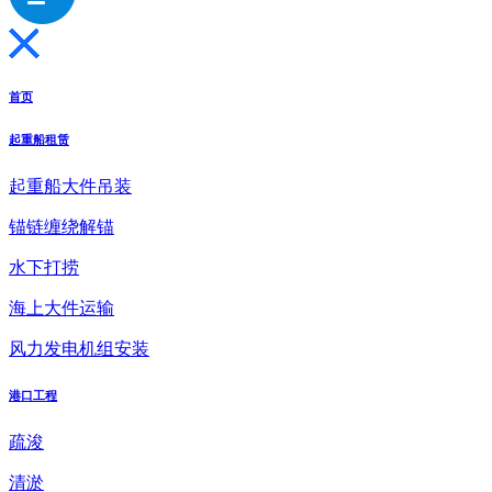
首页
起重船租赁
起重船大件吊装
锚链缠绕解锚
水下打捞
海上大件运输
风力发电机组安装
港口工程
疏浚
清淤