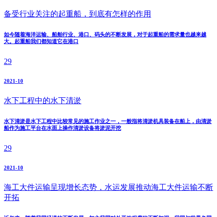
备受行业关注的起重船，到底有怎样的作用
如今随着海洋运输、船舶行业、港口、码头的不断发展，对于起重船的需求量也越来越
大。起重船我们都知道它在港口
29
2021-10
水下工程中的水下清淤
​水下清淤是水下工程中比较常见的施工作业之一，一般指将清淤机具装备在船上，由清淤
船作为施工平台在水面上操作清淤设备将淤泥开挖
29
2021-10
海工大件运输呈现增长态势，水运发展推动海工大件运输不断
开拓