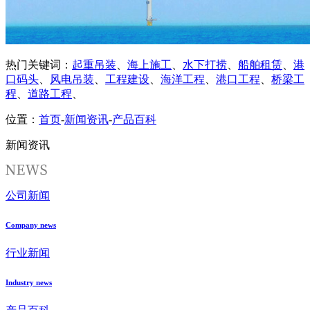
热门关键词：
起重吊装
、
海上施工
、
水下打捞
、
船舶租赁
、
港
口码头
、
风电吊装
、
工程建设
、
海洋工程
、
港口工程
、
桥梁工
程
、
道路工程
、
位置：
首页
-
新闻资讯
-
产品百科
新闻资讯
公司新闻
Company news
行业新闻
Industry news