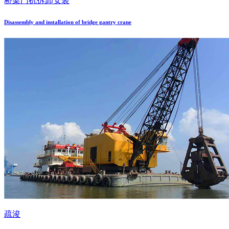
桥梁门机拆卸安装
Disassembly and installation of bridge gantry crane
疏浚