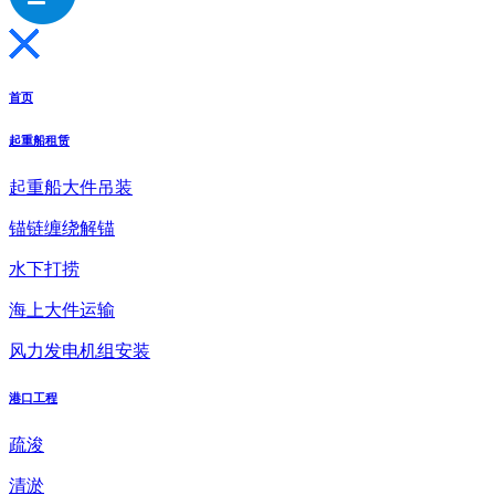
首页
起重船租赁
起重船大件吊装
锚链缠绕解锚
水下打捞
海上大件运输
风力发电机组安装
港口工程
疏浚
清淤