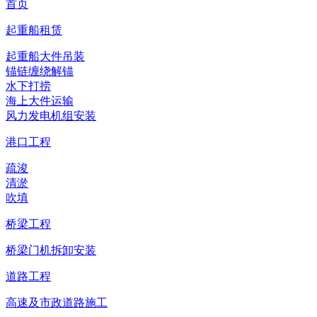
首页
起重船租赁
起重船大件吊装
锚链缠绕解锚
水下打捞
海上大件运输
风力发电机组安装
港口工程
疏浚
清淤
吹填
桥梁工程
桥梁门机拆卸安装
道路工程
高速及市政道路施工