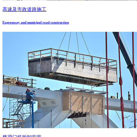
高速及市政道路施工
Expressway and municipal road construction