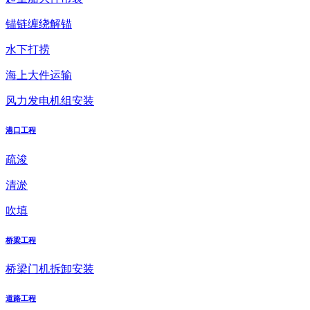
锚链缠绕解锚
水下打捞
海上大件运输
风力发电机组安装
港口工程
疏浚
清淤
吹填
桥梁工程
桥梁门机拆卸安装
道路工程