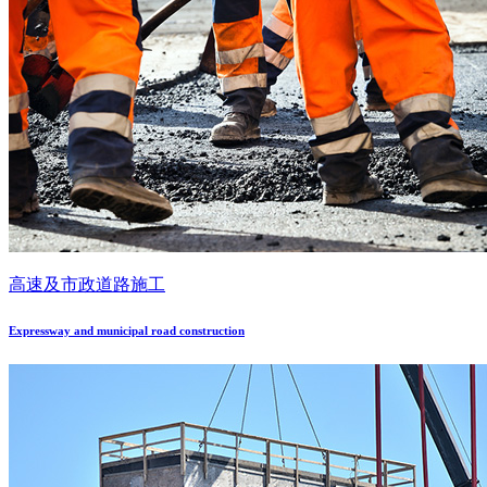
高速及市政道路施工
Expressway and municipal road construction