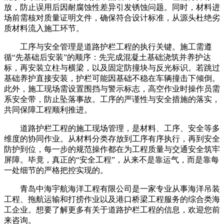
放，防止误用后因耐腐蚀性差异引发锈蚀问题。同时，材料进
场前需核对质量证明文件，确保符合设计标准，从源头杜绝劣
质材料流入施工环节。
工序与安全管理是道路护栏工程的执行关键。施工需遵
循“先基础后安装”的顺序：先完成混凝土基础浇筑并养护达
标，再安装立柱与横梁，以及固定防撞块与反光标识。若跳过
基础养护直接安装，护栏可能因基础不稳在车辆撞击下倾倒。
此外，施工现场需设置围挡与警示标志，高空作业时操作员需
系安全带，防止坠落事故。工序的严谨性与安全措施的落实，
共同保障工程顺利推进。
道路护栏工程的施工现场管理，是材料、工序、安全等多
维度的协同作业。从材料分类存放到工序有序执行，再到安全
防护到位，每一步的规范操作都在为工程质量与交通安全筑牢
屏障。毕竟，真正的“安全工程”，从来不是靠运气，而是靠每
一处细节的严格把控实现的。
青岛中海宇航海洋工程有限公司是一家专业从事海洋吊装
工程、拖航运输和打捞作业以及港口桥梁工程服务的综合类海
工企业。想要了解更多有关于道路护栏工程的信息，欢迎您前
来咨询。