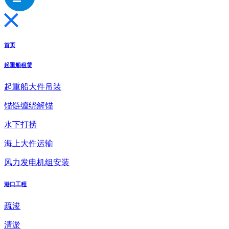
首页
起重船租赁
起重船大件吊装
锚链缠绕解锚
水下打捞
海上大件运输
风力发电机组安装
港口工程
疏浚
清淤