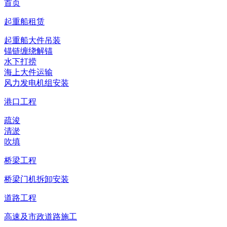
首页
起重船租赁
起重船大件吊装
锚链缠绕解锚
水下打捞
海上大件运输
风力发电机组安装
港口工程
疏浚
清淤
吹填
桥梁工程
桥梁门机拆卸安装
道路工程
高速及市政道路施工