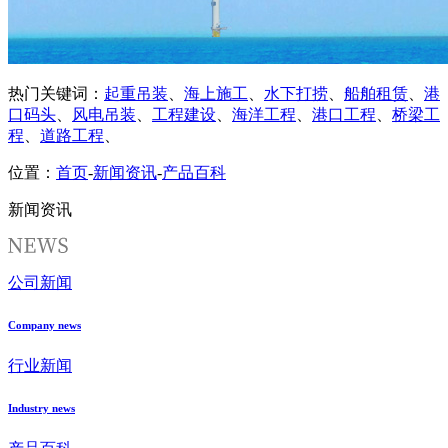
热门关键词：
起重吊装
、
海上施工
、
水下打捞
、
船舶租赁
、
港
口码头
、
风电吊装
、
工程建设
、
海洋工程
、
港口工程
、
桥梁工
程
、
道路工程
、
位置：
首页
-
新闻资讯
-
产品百科
新闻资讯
公司新闻
Company news
行业新闻
Industry news