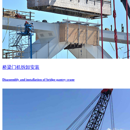
桥梁门机拆卸安装
Disassembly and installation of bridge gantry crane