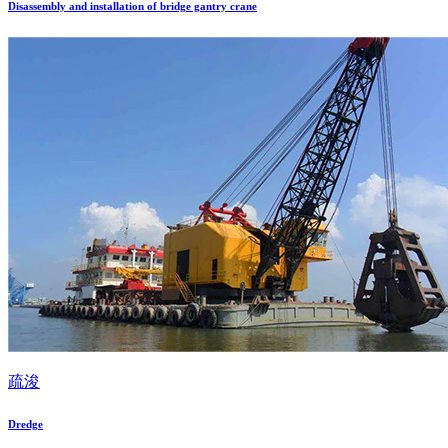
Disassembly and installation of bridge gantry crane
疏浚
Dredge