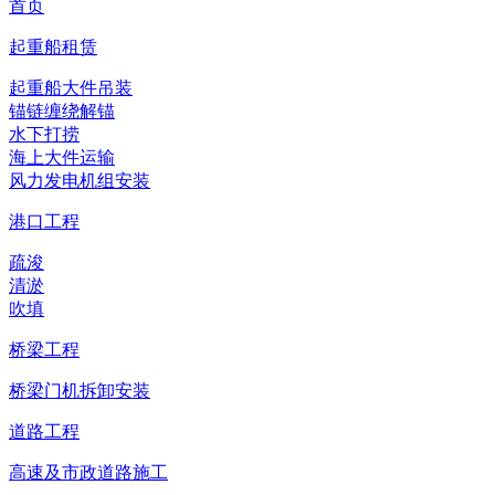
首页
起重船租赁
起重船大件吊装
锚链缠绕解锚
水下打捞
海上大件运输
风力发电机组安装
港口工程
疏浚
清淤
吹填
桥梁工程
桥梁门机拆卸安装
道路工程
高速及市政道路施工