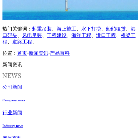
热门关键词：
起重吊装
、
海上施工
、
水下打捞
、
船舶租赁
、
港
口码头
、
风电吊装
、
工程建设
、
海洋工程
、
港口工程
、
桥梁工
程
、
道路工程
、
位置：
首页
-
新闻资讯
-
产品百科
新闻资讯
公司新闻
Company news
行业新闻
Industry news