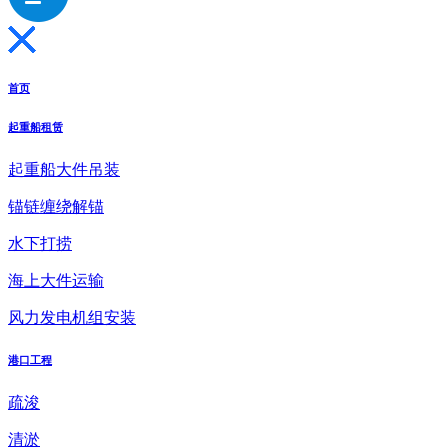
首页
起重船租赁
起重船大件吊装
锚链缠绕解锚
水下打捞
海上大件运输
风力发电机组安装
港口工程
疏浚
清淤