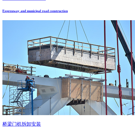
Expressway and municipal road construction
桥梁门机拆卸安装