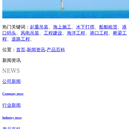
热门关键词：
起重吊装
、
海上施工
、
水下打捞
、
船舶租赁
、
港
口码头
、
风电吊装
、
工程建设
、
海洋工程
、
港口工程
、
桥梁工
程
、
道路工程
、
位置：
首页
-
新闻资讯
-
产品百科
新闻资讯
公司新闻
Company news
行业新闻
Industry news