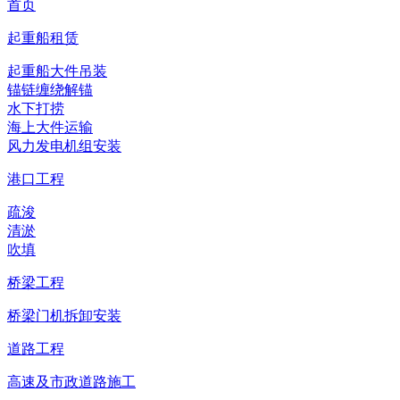
首页
起重船租赁
起重船大件吊装
锚链缠绕解锚
水下打捞
海上大件运输
风力发电机组安装
港口工程
疏浚
清淤
吹填
桥梁工程
桥梁门机拆卸安装
道路工程
高速及市政道路施工