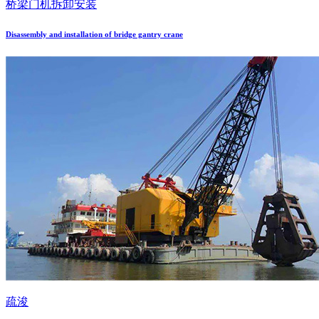
桥梁门机拆卸安装
Disassembly and installation of bridge gantry crane
疏浚