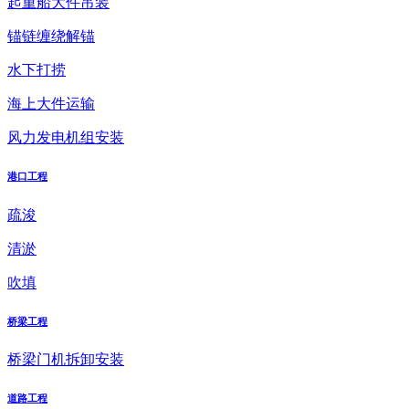
起重船大件吊装
锚链缠绕解锚
水下打捞
海上大件运输
风力发电机组安装
港口工程
疏浚
清淤
吹填
桥梁工程
桥梁门机拆卸安装
道路工程