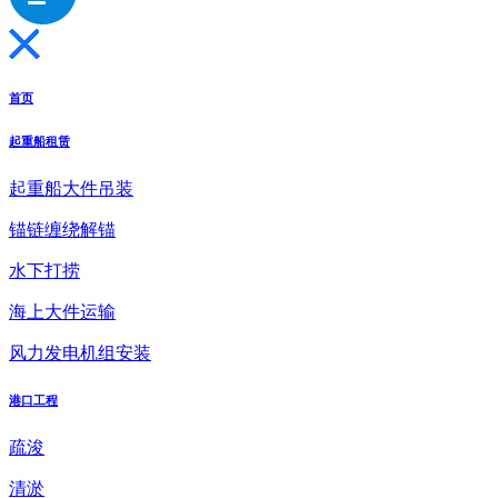
首页
起重船租赁
起重船大件吊装
锚链缠绕解锚
水下打捞
海上大件运输
风力发电机组安装
港口工程
疏浚
清淤