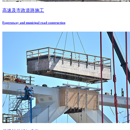
高速及市政道路施工
Expressway and municipal road construction