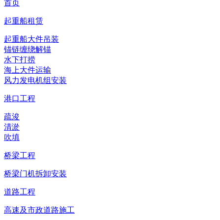
首页
起重船租赁
起重船大件吊装
锚链缠绕解锚
水下打捞
海上大件运输
风力发电机组安装
港口工程
疏浚
清淤
吹填
桥梁工程
桥梁门机拆卸安装
道路工程
高速及市政道路施工