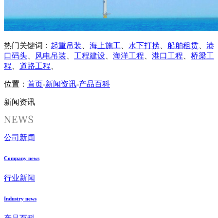
热门关键词：
起重吊装
、
海上施工
、
水下打捞
、
船舶租赁
、
港
口码头
、
风电吊装
、
工程建设
、
海洋工程
、
港口工程
、
桥梁工
程
、
道路工程
、
位置：
首页
-
新闻资讯
-
产品百科
新闻资讯
公司新闻
Company news
行业新闻
Industry news