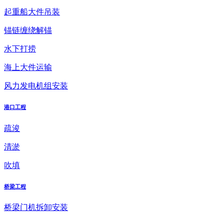
起重船大件吊装
锚链缠绕解锚
水下打捞
海上大件运输
风力发电机组安装
港口工程
疏浚
清淤
吹填
桥梁工程
桥梁门机拆卸安装