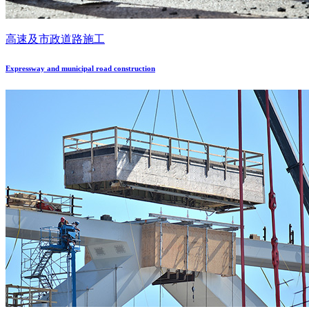
高速及市政道路施工
Expressway and municipal road construction