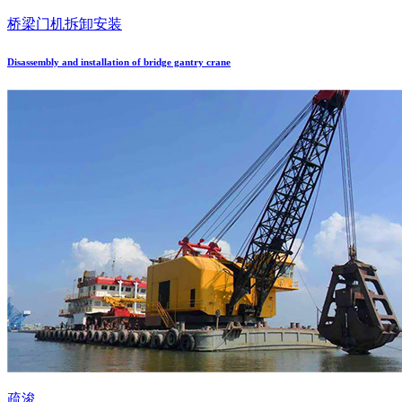
桥梁门机拆卸安装
Disassembly and installation of bridge gantry crane
疏浚