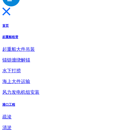
首页
起重船租赁
起重船大件吊装
锚链缠绕解锚
水下打捞
海上大件运输
风力发电机组安装
港口工程
疏浚
清淤