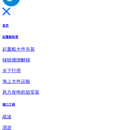
首页
起重船租赁
起重船大件吊装
锚链缠绕解锚
水下打捞
海上大件运输
风力发电机组安装
港口工程
疏浚
清淤