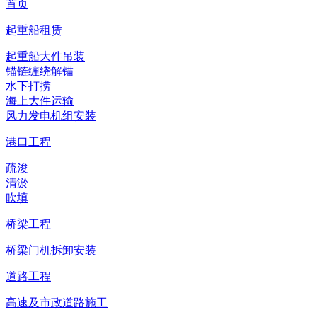
首页
起重船租赁
起重船大件吊装
锚链缠绕解锚
水下打捞
海上大件运输
风力发电机组安装
港口工程
疏浚
清淤
吹填
桥梁工程
桥梁门机拆卸安装
道路工程
高速及市政道路施工