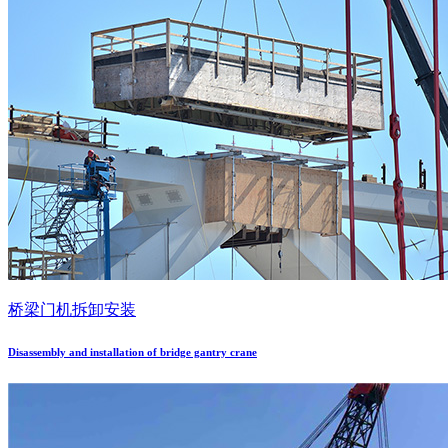
桥梁门机拆卸安装
Disassembly and installation of bridge gantry crane