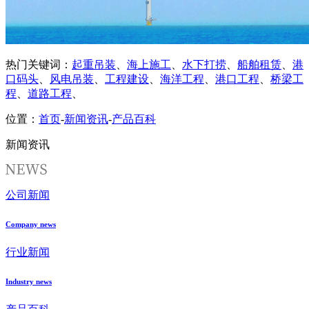
热门关键词：
起重吊装
、
海上施工
、
水下打捞
、
船舶租赁
、
港
口码头
、
风电吊装
、
工程建设
、
海洋工程
、
港口工程
、
桥梁工
程
、
道路工程
、
位置：
首页
-
新闻资讯
-
产品百科
新闻资讯
公司新闻
Company news
行业新闻
Industry news