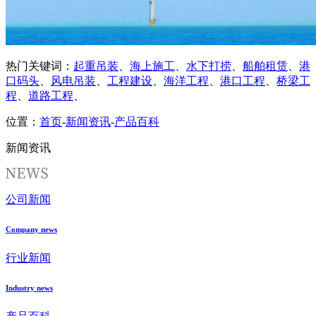
热门关键词：
起重吊装
、
海上施工
、
水下打捞
、
船舶租赁
、
港
口码头
、
风电吊装
、
工程建设
、
海洋工程
、
港口工程
、
桥梁工
程
、
道路工程
、
位置：
首页
-
新闻资讯
-
产品百科
新闻资讯
公司新闻
Company news
行业新闻
Industry news