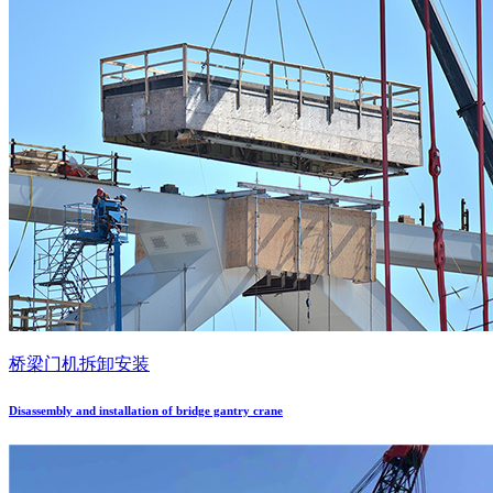
桥梁门机拆卸安装
Disassembly and installation of bridge gantry crane