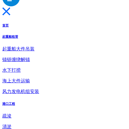
首页
起重船租赁
起重船大件吊装
锚链缠绕解锚
水下打捞
海上大件运输
风力发电机组安装
港口工程
疏浚
清淤