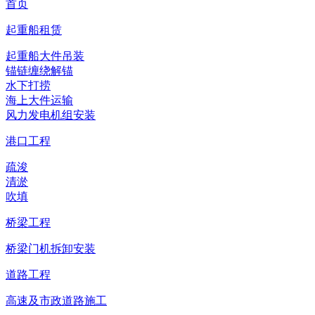
首页
起重船租赁
起重船大件吊装
锚链缠绕解锚
水下打捞
海上大件运输
风力发电机组安装
港口工程
疏浚
清淤
吹填
桥梁工程
桥梁门机拆卸安装
道路工程
高速及市政道路施工