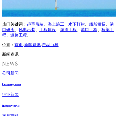
热门关键词：
起重吊装
、
海上施工
、
水下打捞
、
船舶租赁
、
港
口码头
、
风电吊装
、
工程建设
、
海洋工程
、
港口工程
、
桥梁工
程
、
道路工程
、
位置：
首页
-
新闻资讯
-
产品百科
新闻资讯
公司新闻
Company news
行业新闻
Industry news