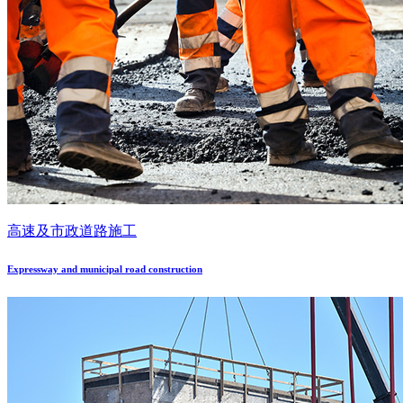
高速及市政道路施工
Expressway and municipal road construction