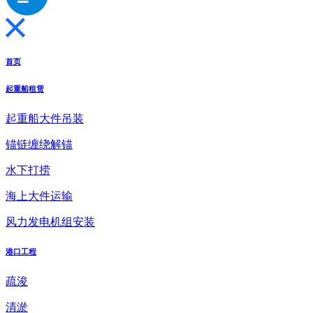
首页
起重船租赁
起重船大件吊装
锚链缠绕解锚
水下打捞
海上大件运输
风力发电机组安装
港口工程
疏浚
清淤