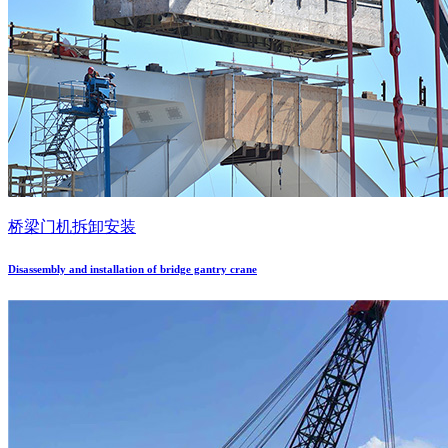
桥梁门机拆卸安装
Disassembly and installation of bridge gantry crane