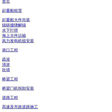
首页
起重船租赁
起重船大件吊装
锚链缠绕解锚
水下打捞
海上大件运输
风力发电机组安装
港口工程
疏浚
清淤
吹填
桥梁工程
桥梁门机拆卸安装
道路工程
高速及市政道路施工