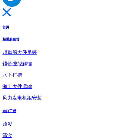
首页
起重船租赁
起重船大件吊装
锚链缠绕解锚
水下打捞
海上大件运输
风力发电机组安装
港口工程
疏浚
清淤