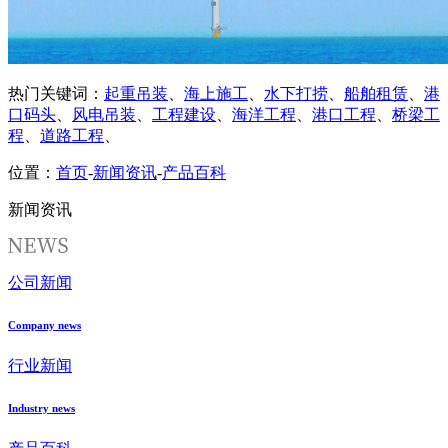
热门关键词：
起重吊装
、
海上施工
、
水下打捞
、
船舶租赁
、
港
口码头
、
风电吊装
、
工程建设
、
海洋工程
、
港口工程
、
桥梁工
程
、
道路工程
、
位置：
首页
-
新闻资讯
-
产品百科
新闻资讯
公司新闻
Company news
行业新闻
Industry news