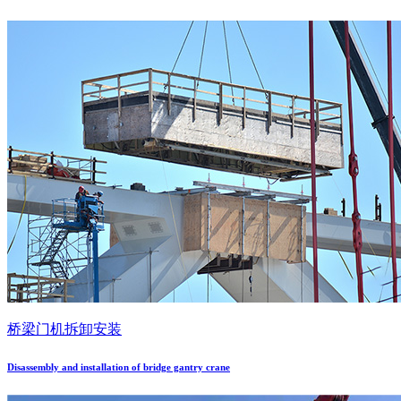
桥梁门机拆卸安装
Disassembly and installation of bridge gantry crane