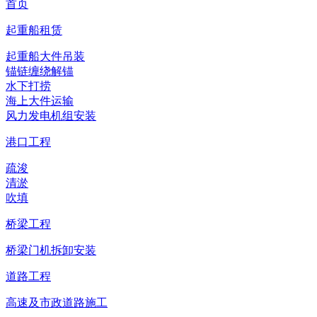
首页
起重船租赁
起重船大件吊装
锚链缠绕解锚
水下打捞
海上大件运输
风力发电机组安装
港口工程
疏浚
清淤
吹填
桥梁工程
桥梁门机拆卸安装
道路工程
高速及市政道路施工