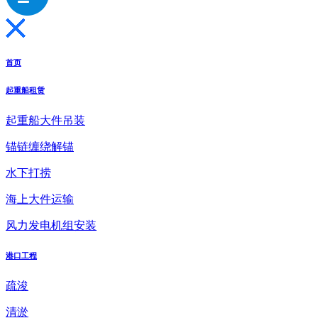
首页
起重船租赁
起重船大件吊装
锚链缠绕解锚
水下打捞
海上大件运输
风力发电机组安装
港口工程
疏浚
清淤