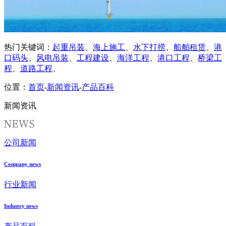
热门关键词：
起重吊装
、
海上施工
、
水下打捞
、
船舶租赁
、
港
口码头
、
风电吊装
、
工程建设
、
海洋工程
、
港口工程
、
桥梁工
程
、
道路工程
、
位置：
首页
-
新闻资讯
-
产品百科
新闻资讯
公司新闻
Company news
行业新闻
Industry news