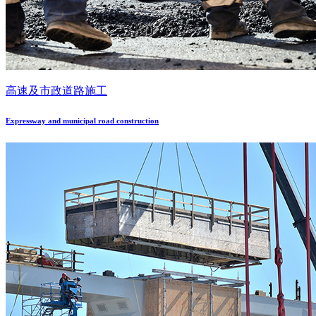
高速及市政道路施工
Expressway and municipal road construction