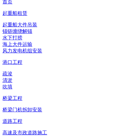
首页
起重船租赁
起重船大件吊装
锚链缠绕解锚
水下打捞
海上大件运输
风力发电机组安装
港口工程
疏浚
清淤
吹填
桥梁工程
桥梁门机拆卸安装
道路工程
高速及市政道路施工