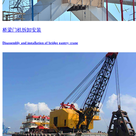
桥梁门机拆卸安装
Disassembly and installation of bridge gantry crane