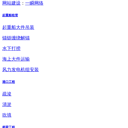
网站建设
：
一瞬网络
起重船租赁
起重船大件吊装
锚链缠绕解锚
水下打捞
海上大件运输
风力发电机组安装
港口工程
疏浚
清淤
吹填
桥梁工程