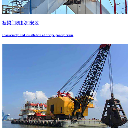
桥梁门机拆卸安装
Disassembly and installation of bridge gantry crane