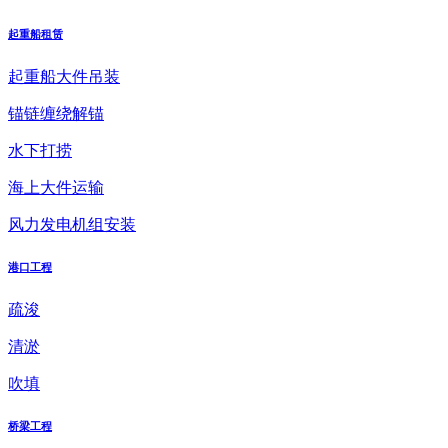
起重船租赁
起重船大件吊装
锚链缠绕解锚
水下打捞
海上大件运输
风力发电机组安装
港口工程
疏浚
清淤
吹填
桥梁工程