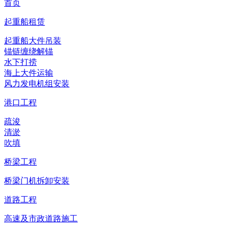
首页
起重船租赁
起重船大件吊装
锚链缠绕解锚
水下打捞
海上大件运输
风力发电机组安装
港口工程
疏浚
清淤
吹填
桥梁工程
桥梁门机拆卸安装
道路工程
高速及市政道路施工