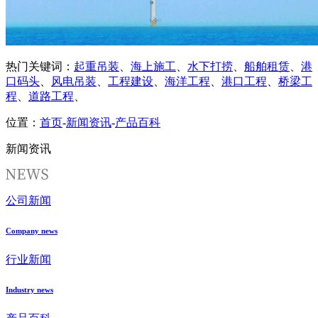
热门关键词：
起重吊装
、
海上施工
、
水下打捞
、
船舶租赁
、
港
口码头
、
风电吊装
、
工程建设
、
海洋工程
、
港口工程
、
桥梁工
程
、
道路工程
、
位置：
首页
-
新闻资讯
-
产品百科
新闻资讯
公司新闻
Company news
行业新闻
Industry news