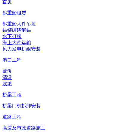
首页
起重船租赁
起重船大件吊装
锚链缠绕解锚
水下打捞
海上大件运输
风力发电机组安装
港口工程
疏浚
清淤
吹填
桥梁工程
桥梁门机拆卸安装
道路工程
高速及市政道路施工