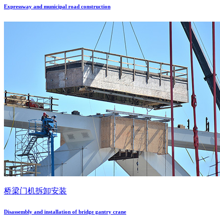
Expressway and municipal road construction
桥梁门机拆卸安装
Disassembly and installation of bridge gantry crane