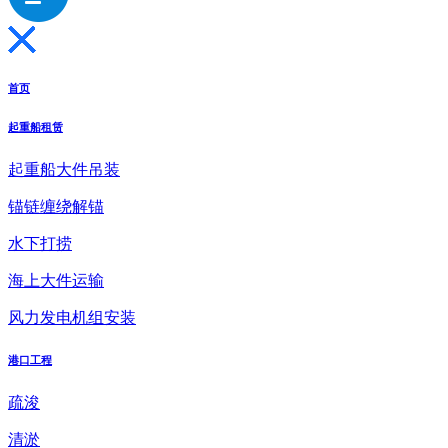
首页
起重船租赁
起重船大件吊装
锚链缠绕解锚
水下打捞
海上大件运输
风力发电机组安装
港口工程
疏浚
清淤