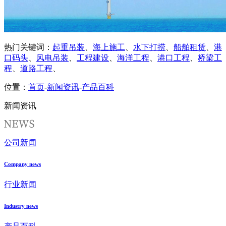
热门关键词：
起重吊装
、
海上施工
、
水下打捞
、
船舶租赁
、
港
口码头
、
风电吊装
、
工程建设
、
海洋工程
、
港口工程
、
桥梁工
程
、
道路工程
、
位置：
首页
-
新闻资讯
-
产品百科
新闻资讯
公司新闻
Company news
行业新闻
Industry news