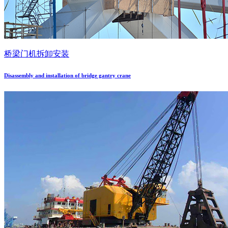
桥梁门机拆卸安装
Disassembly and installation of bridge gantry crane