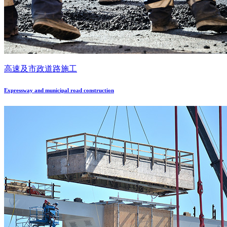
高速及市政道路施工
Expressway and municipal road construction