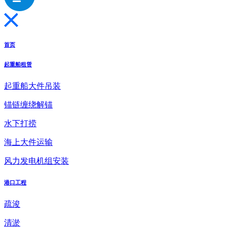
首页
起重船租赁
起重船大件吊装
锚链缠绕解锚
水下打捞
海上大件运输
风力发电机组安装
港口工程
疏浚
清淤