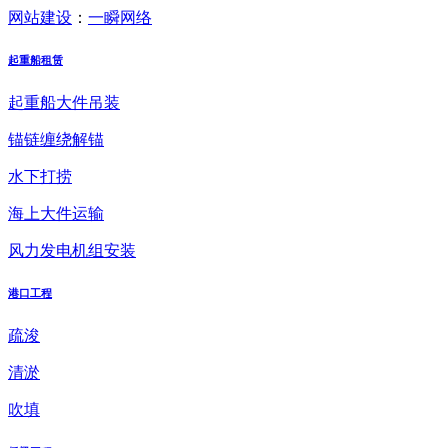
网站建设
：
一瞬网络
起重船租赁
起重船大件吊装
锚链缠绕解锚
水下打捞
海上大件运输
风力发电机组安装
港口工程
疏浚
清淤
吹填