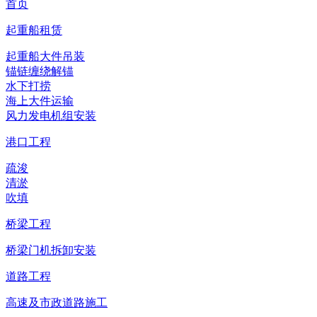
首页
起重船租赁
起重船大件吊装
锚链缠绕解锚
水下打捞
海上大件运输
风力发电机组安装
港口工程
疏浚
清淤
吹填
桥梁工程
桥梁门机拆卸安装
道路工程
高速及市政道路施工