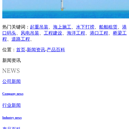
热门关键词：
起重吊装
、
海上施工
、
水下打捞
、
船舶租赁
、
港
口码头
、
风电吊装
、
工程建设
、
海洋工程
、
港口工程
、
桥梁工
程
、
道路工程
、
位置：
首页
-
新闻资讯
-
产品百科
新闻资讯
公司新闻
Company news
行业新闻
Industry news