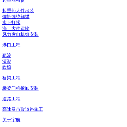
起重船租赁
起重船大件吊装
锚链缠绕解锚
水下打捞
海上大件运输
风力发电机组安装
港口工程
疏浚
清淤
吹填
桥梁工程
桥梁门机拆卸安装
道路工程
高速及市政道路施工
关于宇航