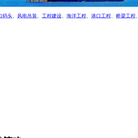
口码头
、
风电吊装
、
工程建设
、
海洋工程
、
港口工程
、
桥梁工程