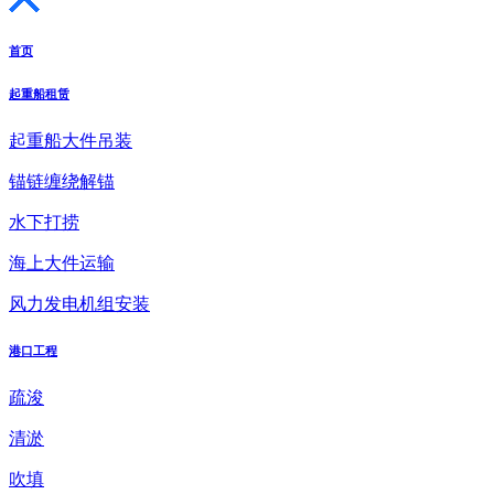
首页
起重船租赁
起重船大件吊装
锚链缠绕解锚
水下打捞
海上大件运输
风力发电机组安装
港口工程
疏浚
清淤
吹填