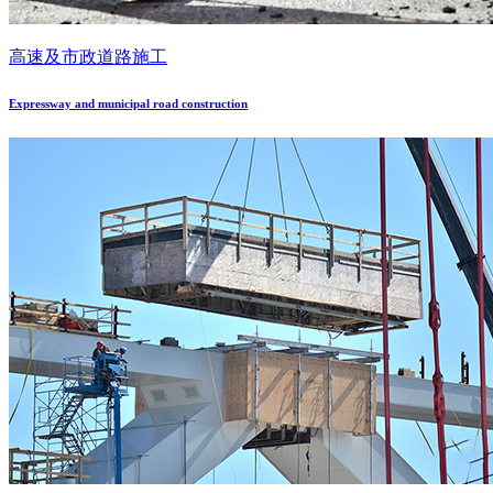
高速及市政道路施工
Expressway and municipal road construction