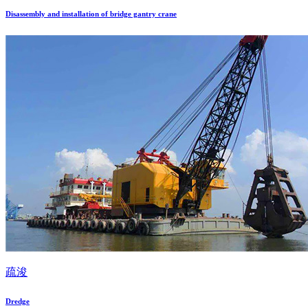
Disassembly and installation of bridge gantry crane
疏浚
Dredge