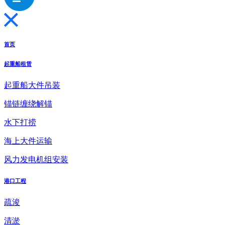
首页
起重船租赁
起重船大件吊装
锚链缠绕解锚
水下打捞
海上大件运输
风力发电机组安装
港口工程
疏浚
清淤