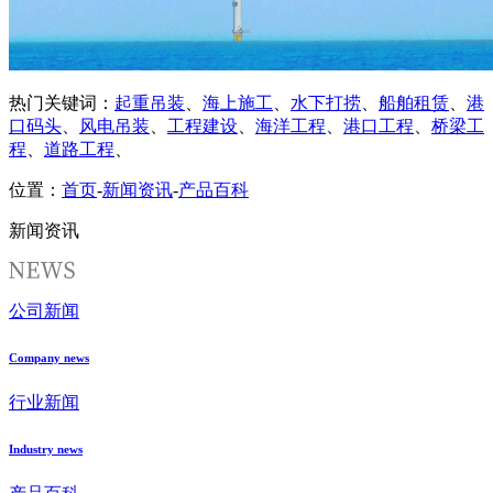
热门关键词：
起重吊装
、
海上施工
、
水下打捞
、
船舶租赁
、
港
口码头
、
风电吊装
、
工程建设
、
海洋工程
、
港口工程
、
桥梁工
程
、
道路工程
、
位置：
首页
-
新闻资讯
-
产品百科
新闻资讯
公司新闻
Company news
行业新闻
Industry news