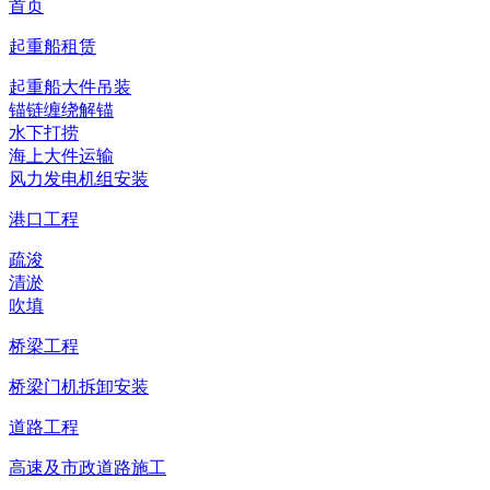
首页
起重船租赁
起重船大件吊装
锚链缠绕解锚
水下打捞
海上大件运输
风力发电机组安装
港口工程
疏浚
清淤
吹填
桥梁工程
桥梁门机拆卸安装
道路工程
高速及市政道路施工