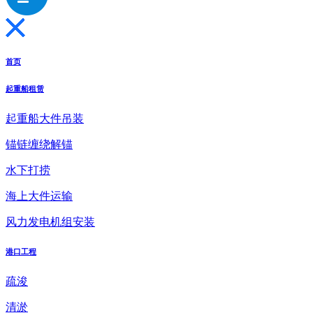
首页
起重船租赁
起重船大件吊装
锚链缠绕解锚
水下打捞
海上大件运输
风力发电机组安装
港口工程
疏浚
清淤