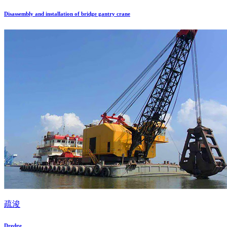
Disassembly and installation of bridge gantry crane
疏浚
Dredge