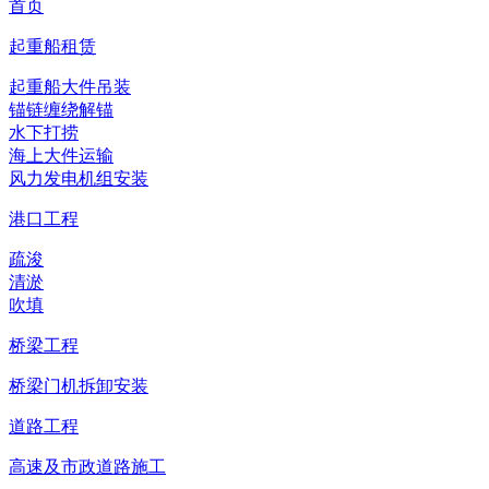
首页
起重船租赁
起重船大件吊装
锚链缠绕解锚
水下打捞
海上大件运输
风力发电机组安装
港口工程
疏浚
清淤
吹填
桥梁工程
桥梁门机拆卸安装
道路工程
高速及市政道路施工