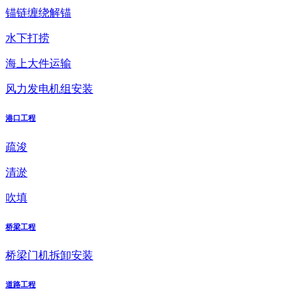
锚链缠绕解锚
水下打捞
海上大件运输
风力发电机组安装
港口工程
疏浚
清淤
吹填
桥梁工程
桥梁门机拆卸安装
道路工程