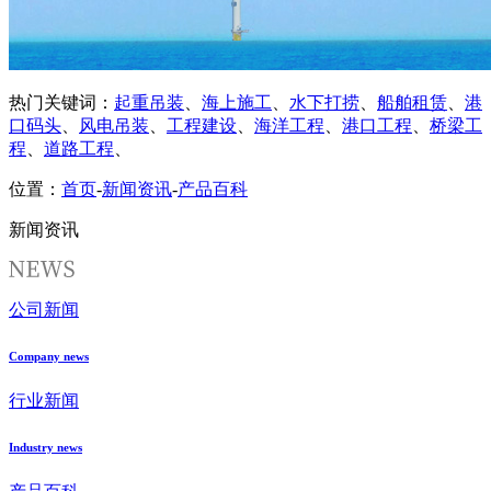
热门关键词：
起重吊装
、
海上施工
、
水下打捞
、
船舶租赁
、
港
口码头
、
风电吊装
、
工程建设
、
海洋工程
、
港口工程
、
桥梁工
程
、
道路工程
、
位置：
首页
-
新闻资讯
-
产品百科
新闻资讯
公司新闻
Company news
行业新闻
Industry news