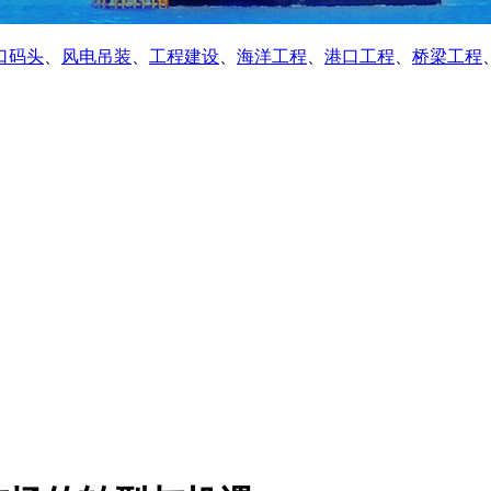
口码头
、
风电吊装
、
工程建设
、
海洋工程
、
港口工程
、
桥梁工程