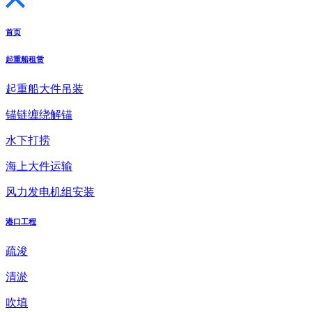
首页
起重船租赁
起重船大件吊装
锚链缠绕解锚
水下打捞
海上大件运输
风力发电机组安装
港口工程
疏浚
清淤
吹填