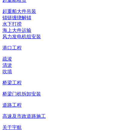
起重船租赁
起重船大件吊装
锚链缠绕解锚
水下打捞
海上大件运输
风力发电机组安装
港口工程
疏浚
清淤
吹填
桥梁工程
桥梁门机拆卸安装
道路工程
高速及市政道路施工
关于宇航