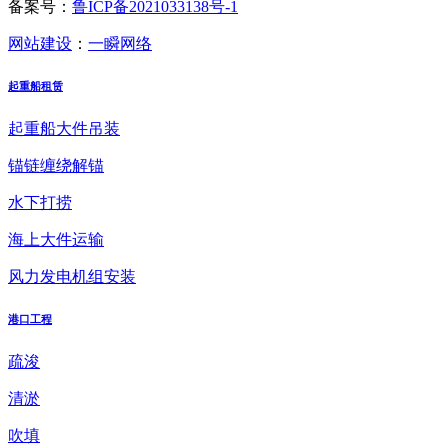
备案号：
鲁ICP备2021033138号-1
网站建设
：
一瞬网络
起重船租赁
起重船大件吊装
锚链缠绕解锚
水下打捞
海上大件运输
风力发电机组安装
港口工程
疏浚
清淤
吹填