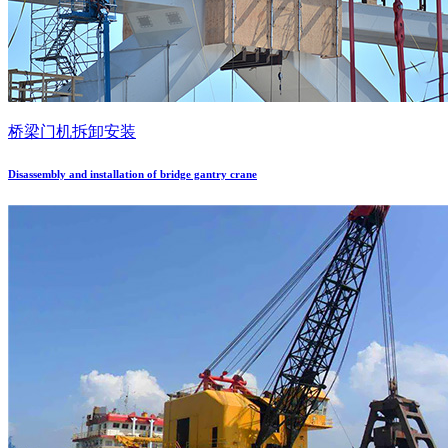
桥梁门机拆卸安装
Disassembly and installation of bridge gantry crane