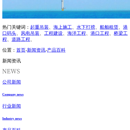
热门关键词：
起重吊装
、
海上施工
、
水下打捞
、
船舶租赁
、
港
口码头
、
风电吊装
、
工程建设
、
海洋工程
、
港口工程
、
桥梁工
程
、
道路工程
、
位置：
首页
-
新闻资讯
-
产品百科
新闻资讯
公司新闻
Company news
行业新闻
Industry news