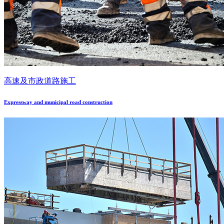
高速及市政道路施工
Expressway and municipal road construction