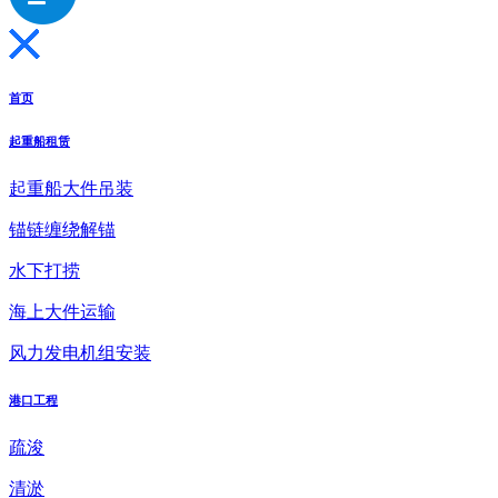
首页
起重船租赁
起重船大件吊装
锚链缠绕解锚
水下打捞
海上大件运输
风力发电机组安装
港口工程
疏浚
清淤