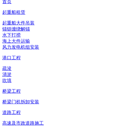
首页
起重船租赁
起重船大件吊装
锚链缠绕解锚
水下打捞
海上大件运输
风力发电机组安装
港口工程
疏浚
清淤
吹填
桥梁工程
桥梁门机拆卸安装
道路工程
高速及市政道路施工