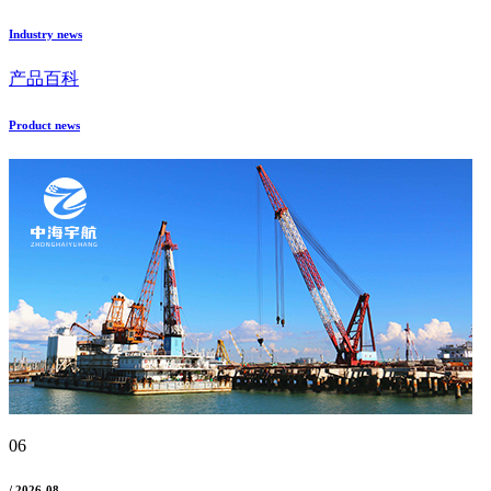
Industry news
产品百科
Product news
06
/ 2026-08