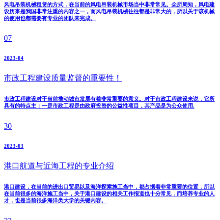
风电吊装机械租赁的方式，在当前的风电吊装机械市场当中非常常见。众所周知，风电建
设历来是我国非常注重的内容之一，而风电吊装机械往往都是非常大的，所以关于该机械
的使用也都需要有专业的团队来完成。
07
2023-04
市政工程建设质量监督的重要性！
市政工程建设对于当前推动城市发展有着非常重要的意义。对于市政工程建设来说，它所
具有的特点主：一是市政工程是由政府投资的公益性项目，其产品是为公众使用.
30
2023-03
港口航道与近海工程的专业介绍
港口建设，在当前的进出口贸易以及海洋探索施工当中，都占据着非常重要的位置，所以
在当前很多的海洋施工当中，关于港口建设的相关工作报道也十分常见，而培养专业的人
才，也是当前很多海洋类大学的关键内容。