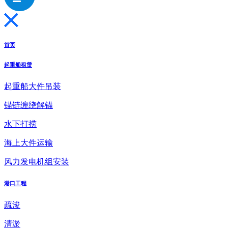
首页
起重船租赁
起重船大件吊装
锚链缠绕解锚
水下打捞
海上大件运输
风力发电机组安装
港口工程
疏浚
清淤