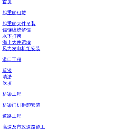
首页
起重船租赁
起重船大件吊装
锚链缠绕解锚
水下打捞
海上大件运输
风力发电机组安装
港口工程
疏浚
清淤
吹填
桥梁工程
桥梁门机拆卸安装
道路工程
高速及市政道路施工