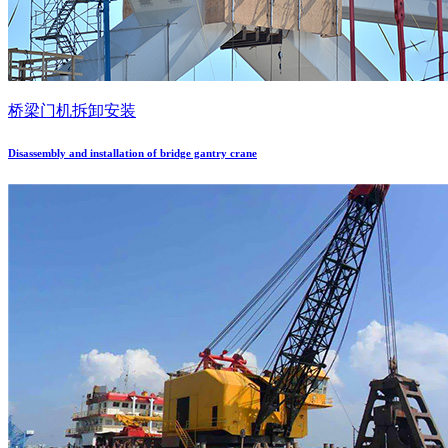
桥梁门机拆卸安装
Disassembly and installation of bridge gantry crane