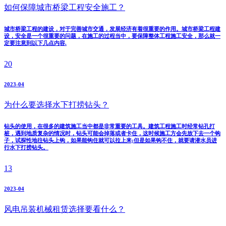
如何保障城市桥梁工程安全施工？
城市桥梁工程的建设，对于完善城市交通，发展经济有着很重要的作用。城市桥梁工程建
设，安全是一个很重要的问题，在施工的过程当中，要保障整体工程施工安全，那么就一
定要注意到以下几点内容.
20
2023-04
为什么要选择水下打捞钻头？
钻头的使用，在很多的建筑施工当中都是非常重要的工具。建筑工程施工时经常钻孔打
桩，遇到地质复杂的情况时，钻头可能会掉落或者卡住，这时候施工方会先放下去一个钩
子，试探性地往钻头上钩，如果能钩住就可以拉上来;但是如果钩不住，就要请潜水员进
行水下打捞钻头。
13
2023-04
风电吊装机械租赁选择要看什么？