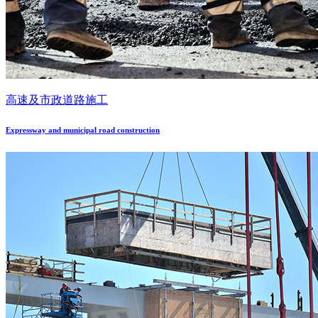
高速及市政道路施工
Expressway and municipal road construction