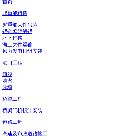
首页
起重船租赁
起重船大件吊装
锚链缠绕解锚
水下打捞
海上大件运输
风力发电机组安装
港口工程
疏浚
清淤
吹填
桥梁工程
桥梁门机拆卸安装
道路工程
高速及市政道路施工