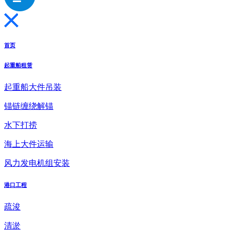
首页
起重船租赁
起重船大件吊装
锚链缠绕解锚
水下打捞
海上大件运输
风力发电机组安装
港口工程
疏浚
清淤