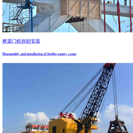
桥梁门机拆卸安装
Disassembly and installation of bridge gantry crane