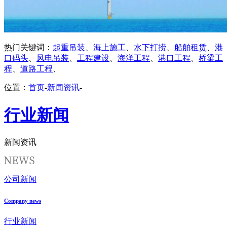
热门关键词：
起重吊装
、
海上施工
、
水下打捞
、
船舶租赁
、
港
口码头
、
风电吊装
、
工程建设
、
海洋工程
、
港口工程
、
桥梁工
程
、
道路工程
、
位置：
首页
-
新闻资讯
-
行业新闻
新闻资讯
公司新闻
Company news
行业新闻