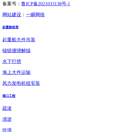
备案号：
鲁ICP备2021033138号-1
网站建设
：
一瞬网络
起重船租赁
起重船大件吊装
锚链缠绕解锚
水下打捞
海上大件运输
风力发电机组安装
港口工程
疏浚
清淤
吹填