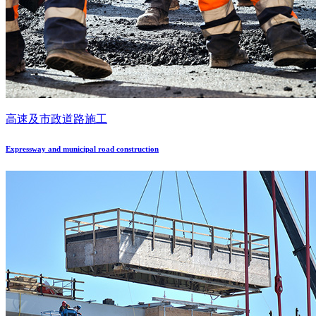
高速及市政道路施工
Expressway and municipal road construction