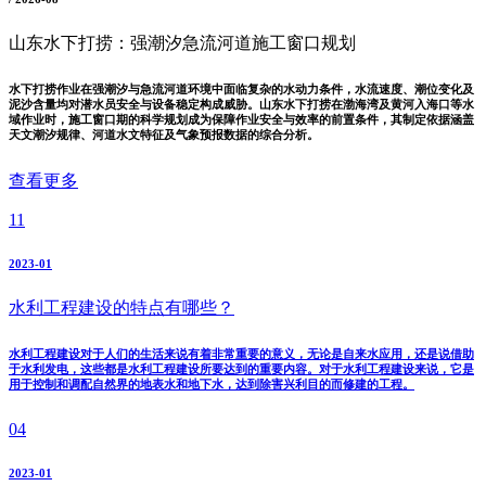
山东水下打捞：强潮汐急流河道施工窗口规划
水下打捞作业在强潮汐与急流河道环境中面临复杂的水动力条件，水流速度、潮位变化及
泥沙含量均对潜水员安全与设备稳定构成威胁。山东水下打捞在渤海湾及黄河入海口等水
域作业时，施工窗口期的科学规划成为保障作业安全与效率的前置条件，其制定依据涵盖
天文潮汐规律、河道水文特征及气象预报数据的综合分析。
查看更多
11
2023-01
水利工程建设的特点有哪些？
水利工程建设对于人们的生活来说有着非常重要的意义，无论是自来水应用，还是说借助
于水利发电，这些都是水利工程建设所要达到的重要内容。对于水利工程建设来说，它是
用于控制和调配自然界的地表水和地下水，达到除害兴利目的而修建的工程。
04
2023-01