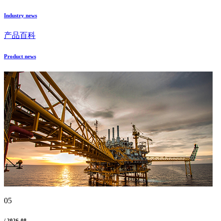
Industry news
产品百科
Product news
05
/ 2026-08