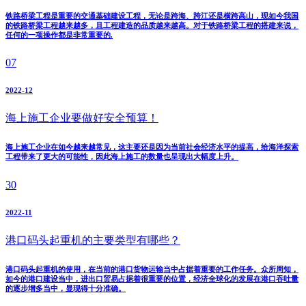
铁路桥梁工程是重要的交通基础建设工程，无论是跨海、跨江还是横跨高山，现如今我国
的铁路桥梁工程越来越多，且工程建造的品质越来越高。对于铁路桥梁工程的搭建来说，
任何的一项操作都是非常重要的.
07
2022-12
海上施工企业要做好安全预算！
海上施工企业在如今越来越常见，这主要还是因为当前社会经济水平的提高，给海洋探索
工程带来了更大的可能性，因此海上施工的数量也呈现出大幅度上升。
30
2022-11
港口码头起重机的主要类型有哪些？
港口码头起重机的使用，在当前的港口货物运输当中占据着重要的工作任务。众所周知，
如今的港口建设当中，进出口贸易占据着很重要的位置，经济全球化的发展在港口吞吐量
的逐步增多当中，显现得十分准确。