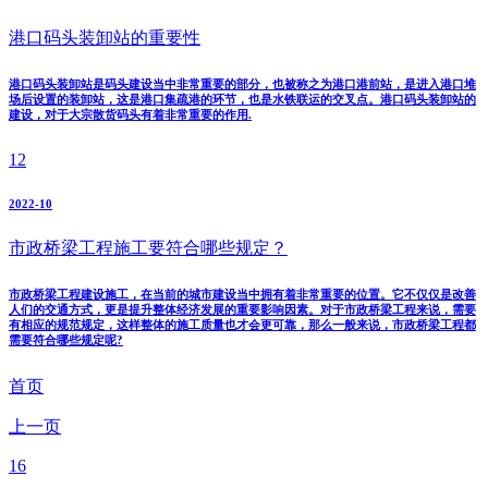
港口码头装卸站的重要性
港口码头装卸站是码头建设当中非常重要的部分，也被称之为港口港前站，是进入港口堆
场后设置的装卸站，这是港口集疏港的环节，也是水铁联运的交叉点。港口码头装卸站的
建设，对于大宗散货码头有着非常重要的作用.
12
2022-10
市政桥梁工程施工要符合哪些规定？
市政桥梁工程建设施工，在当前的城市建设当中拥有着非常重要的位置。它不仅仅是改善
人们的交通方式，更是提升整体经济发展的重要影响因素。对于市政桥梁工程来说，需要
有相应的规范规定，这样整体的施工质量也才会更可靠，那么一般来说，市政桥梁工程都
需要符合哪些规定呢?
首页
上一页
16