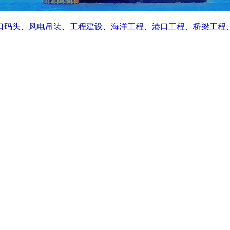
口码头
、
风电吊装
、
工程建设
、
海洋工程
、
港口工程
、
桥梁工程