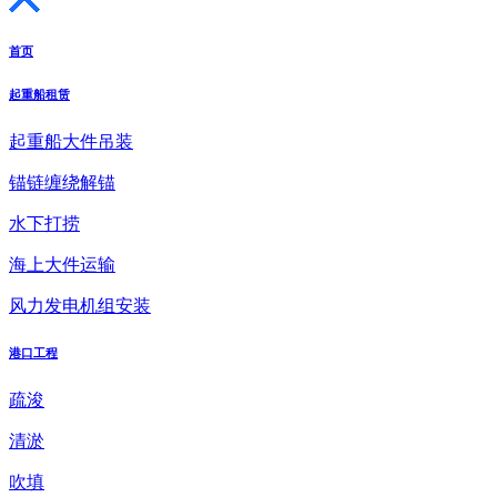
首页
起重船租赁
起重船大件吊装
锚链缠绕解锚
水下打捞
海上大件运输
风力发电机组安装
港口工程
疏浚
清淤
吹填