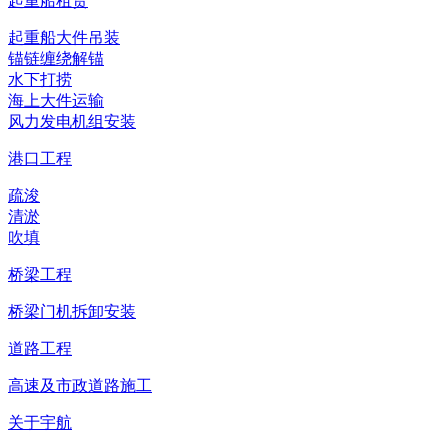
起重船租赁
起重船大件吊装
锚链缠绕解锚
水下打捞
海上大件运输
风力发电机组安装
港口工程
疏浚
清淤
吹填
桥梁工程
桥梁门机拆卸安装
道路工程
高速及市政道路施工
关于宇航